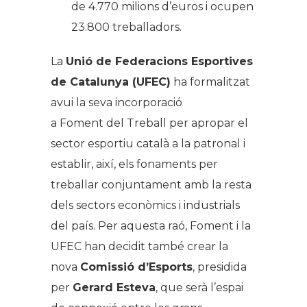
de 4.770 milions d’euros i ocupen
23.800 treballadors.
La
Unió de Federacions Esportives
de Catalunya (UFEC)
ha formalitzat
avui la seva incorporació
a Foment del Treball per apropar el
sector esportiu català a la patronal i
establir, així, els fonaments per
treballar conjuntament amb la resta
dels sectors econòmics i industrials
del país. Per aquesta raó, Foment i la
UFEC han decidit també crear la
nova
Comissió d’Esports
, presidida
per
Gerard Esteva
, que serà l’espai