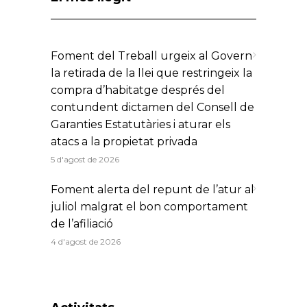
El més llegit
Foment del Treball urgeix al Govern
la retirada de la llei que restringeix la
compra d’habitatge després del
contundent dictamen del Consell de
Garanties Estatutàries i aturar els
atacs a la propietat privada
5 d'agost de 2026
Foment alerta del repunt de l’atur al
juliol malgrat el bon comportament
de l’afiliació
4 d'agost de 2026