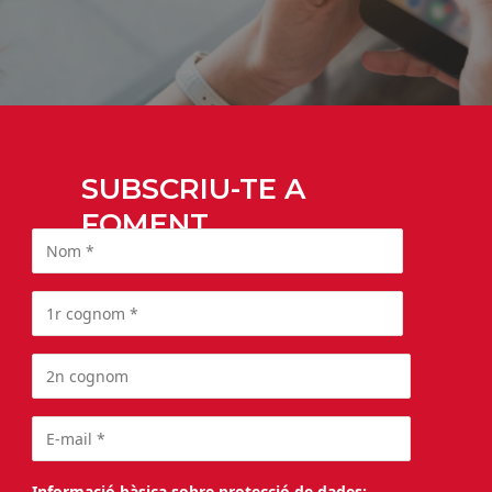
SUBSCRIU-TE A
FOMENT
Informació bàsica sobre protecció de dades: