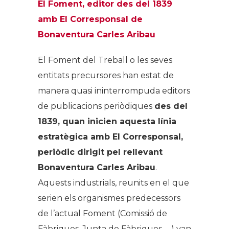
El Foment, editor des del 1839
amb
El Corresponsal
de
Bonaventura Carles Aribau
El Foment del Treball o les seves
entitats precursores han estat de
manera quasi ininterrompuda editors
de publicacions periòdiques
des del
1839, quan inicien aquesta línia
estratègica amb
El Corresponsal
,
periòdic dirigit pel rellevant
Bonaventura Carles Aribau
.
Aquests industrials, reunits en el que
serien els organismes predecessors
de l’actual Foment (Comissió de
Fàbriques, Junta de Fàbriques, …) van