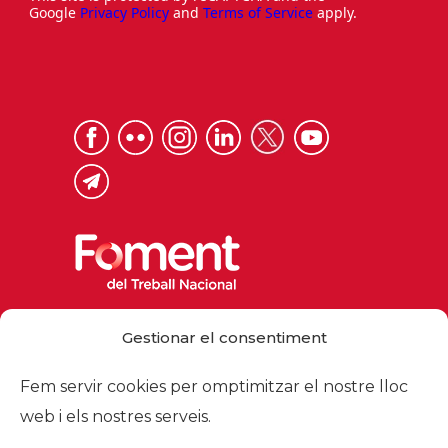
Google
Privacy Policy
and
Terms of Service
apply.
Via Laietana 32, 08003 Barcelona
Gestionar el consentiment
Tel. 93 484 12 00
foment@foment.com
Fem servir cookies per omptimitzar el nostre lloc
web i els nostres serveis.