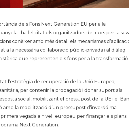
ortància dels Fons Next Generation EU per a la
nyola i ha felicitat els organitzadors del curs per la sev
ucions conèixer amb més detall els mecanismes d’aplicaci
at a la necessària col·laboració públic-privada i al diàleg
 històrica que representen els fons per a la transformació 
at l’estratègia de recuperació de la Unió Europea,
anitària, per contenir la propagació i donar suport als
esposta social, mobilitzant el pressupost de la UE i el Ba
ó amb la mobilització d’un pressupost d’inversió mai
r primera vegada a nivell europeu per finançar els plans
programa Next Generation.