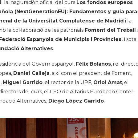
 la inaguración oficial del curs
Los fondos europeos
añola (NextGenerationEU): Fundamentos y guía para
eral de la Universitat Complutense de Madrid
i la
mb la col·laboració de les patronals
Foment del Treball
Federació Espanyola de Municipis i Províncies,
i sota
ndació Alternatives
.
Presidència del Govern espanyol,
Félix Bolaños
, i el direct
ropea,
Daniel Calleja
, així com el president de Foment,
M,
Miguel Garrido
, el rector de la UPF,
Oriol Amat
, el
codirectors del curs, el CEO de Altarius European Center,
undació Alternatives,
Diego López Garrido
.