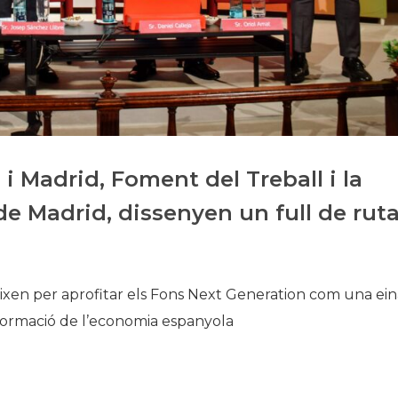
Història
Galeria de Presidents
Biblioteca Arxiu
Seu Social
i Madrid, Foment del Treball i la
e Madrid, dissenyen un full de rut
neixen per aprofitar els Fons Next Generation com una ei
nsformació de l’economia espanyola