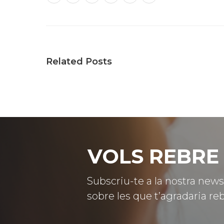
Related Posts
VOLS REBRE 
Subscriu-te a la nostra news
sobre les que t’agradaria reb