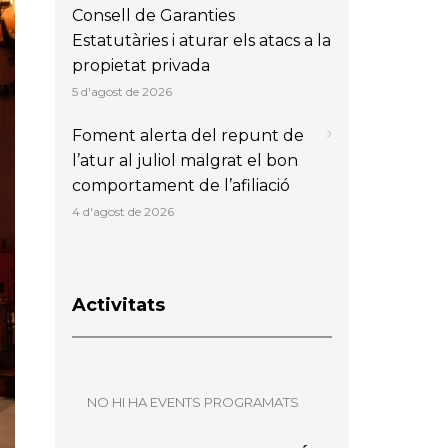
Consell de Garanties
Estatutàries i aturar els atacs a la
propietat privada
5 d'agost de 2026
Foment alerta del repunt de
l’atur al juliol malgrat el bon
comportament de l’afiliació
4 d'agost de 2026
Activitats
NO HI HA EVENTS PROGRAMATS