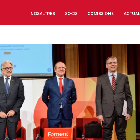
NOSALTRES
SOCIS
COMISSIONS
ACTUAL
Sobre nosaltres
Òrgans de Govern
Òrgans Consultius
Estructura Executiva
Institut d’Estudis Estrat
Societat Barcelonesa d’
Econòmics i Socials
Organitzacions territori
Organitzacions sectoria
Coneix més