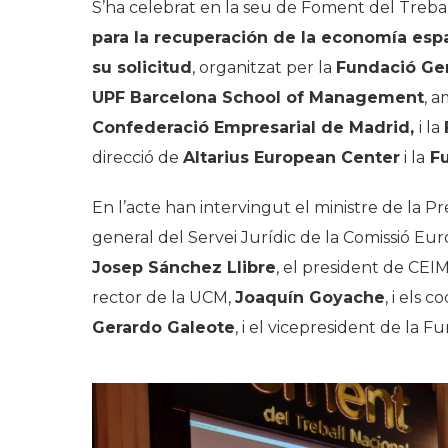
S’ha celebrat en la seu de Foment del Treball
para la recuperación de la economía esp
su solicitud
, organitzat per la
Fundació Gen
UPF Barcelona School of Management
, a
Confederació Empresarial de Madrid,
i la
direcció de
Altarius European Center
i la
Fu
En l’acte han intervingut el ministre de la 
general del Servei Jurídic de la Comissió Eu
Josep Sánchez Llibre
, el president de CEI
rector de la UCM,
Joaquín Goyache
, i els 
Gerardo Galeote
, i el vicepresident de la F