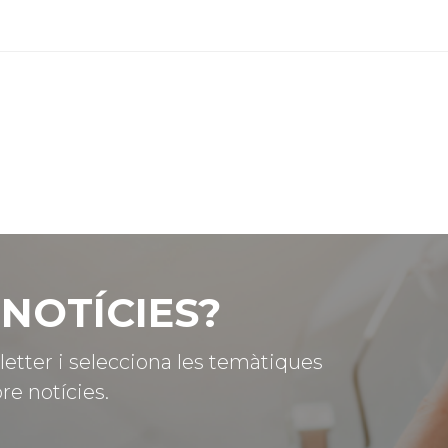
NOTÍCIES?
letter i selecciona les temàtiques
re notícies.