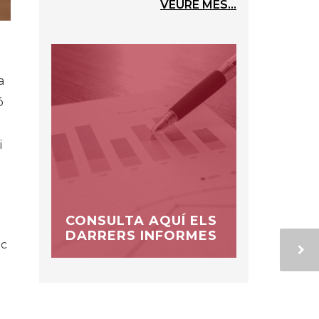
VEURE MÉS...
a
ó
i
CONSULTA AQUÍ ELS
DARRERS INFORMES
nc