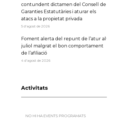
contundent dictamen del Consell de
Garanties Estatutàries i aturar els
atacs a la propietat privada
5 d'agost de 2026
Foment alerta del repunt de l’atur al
juliol malgrat el bon comportament
de l’afiliació
4 d'agost de 2026
Activitats
NO HI HA EVENTS PROGRAMATS