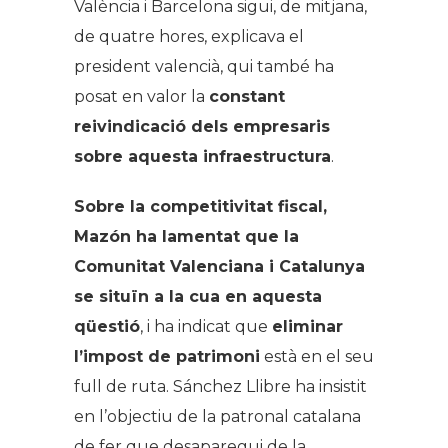
València i Barcelona sigui, de mitjana,
de quatre hores, explicava el
president valencià, qui també ha
posat en valor la
constant
reivindicació dels empresaris
sobre aquesta infraestructura
.
Sobre la competitivitat fiscal,
Mazón ha lamentat que la
Comunitat Valenciana i Catalunya
se situïn a la cua en aquesta
qüestió
, i ha indicat que
eliminar
l’impost de patrimoni
està en el seu
full de ruta. Sánchez Llibre ha insistit
en l’objectiu de la patronal catalana
de fer que desaparegui de la