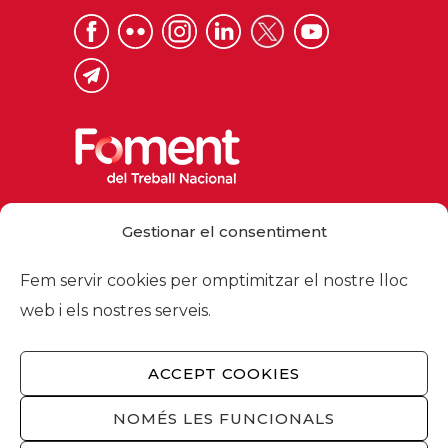
Via Laietana 32, 08003 Barcelona
Gestionar el consentiment
Tel. 93 484 12 00
foment@foment.com
Fem servir cookies per omptimitzar el nostre lloc
web i els nostres serveis.
ACCEPT COOKIES
© 2026 - Foment del Treball Nacional
Nosaltres
/
Associats
/
Comissions
/
NOMÉS LES FUNCIONALS
Actualitat
/
Serveis
/
Avís legal
/
Política de