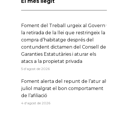
El més llegit
Foment del Treball urgeix al Govern
la retirada de la llei que restringeix la
compra d’habitatge després del
contundent dictamen del Consell de
Garanties Estatutàries i aturar els
atacs a la propietat privada
5 d'agost de 2026
Foment alerta del repunt de l’atur al
juliol malgrat el bon comportament
de l’afiliació
4 d'agost de 2026