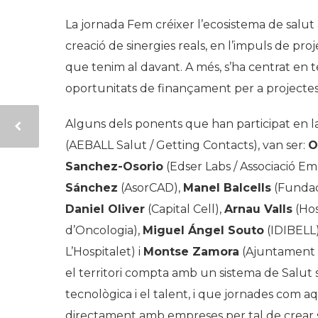
La jornada
Fem créixer l’ecosistema de salut 
creació de sinergies reals, en l’impuls de pro
que tenim al davant. A més, s’ha centrat en 
oportunitats de finançament per a projectes 
Alguns dels ponents que han participat en 
(AEBALL Salut / Getting Contacts), van ser:
O
Sanchez-Osorio
(Edser Labs / Associació E
Sánchez
(AsorCAD),
Manel Balcells
(Fundac
Daniel Oliver
(Capital Cell),
Arnau Valls
(Hos
d’Oncologia),
Miguel Ángel Souto
(IDIBELL
L’Hospitalet) i
Montse Zamora
(Ajuntament d
el territori compta amb un sistema de Salut s
tecnològica i el talent, i que jornades com
directament amb empreses per tal de crear s