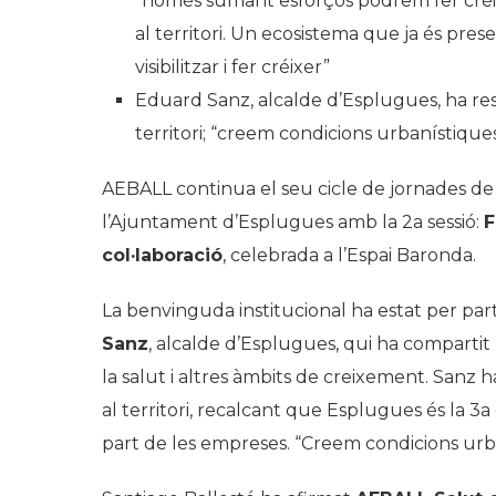
“només sumant esforços podrem fer créix
al territori. Un ecosistema que ja és pres
visibilitzar i fer créixer”
Eduard Sanz, alcalde d’Esplugues, ha res
territori; “creem condicions urbanístique
AEBALL continua el seu cicle de jornades de l
l’Ajuntament d’Esplugues amb la 2a sessió:
F
col·laboració
, celebrada a l’Espai Baronda.
La benvinguda institucional ha estat per par
Sanz
, alcalde d’Esplugues, qui ha compartit la
la salut i altres àmbits de creixement. Sanz 
al territori, recalcant que Esplugues és la 3
part de les empreses. “Creem condicions urban