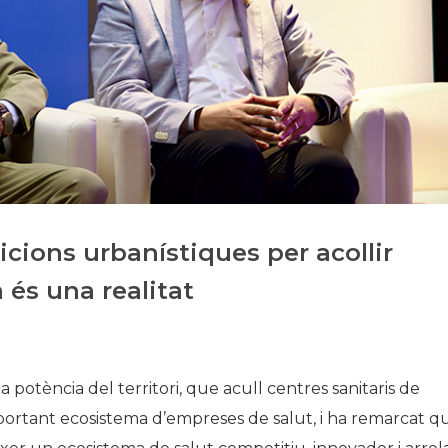
Història
Galeria de Presidents
Biblioteca Arxiu
Seu Social
cions urbanístiques per acollir
 és una realitat
 potència del territori, que acull centres sanitaris de
mportant ecosistema d’empreses de salut, i ha remarcat q