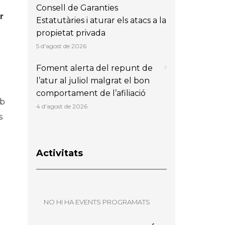
Consell de Garanties
r
Estatutàries i aturar els atacs a la
propietat privada
5 d'agost de 2026
Foment alerta del repunt de
l’atur al juliol malgrat el bon
comportament de l’afiliació
mb
4 d'agost de 2026
s
Activitats
NO HI HA EVENTS PROGRAMATS