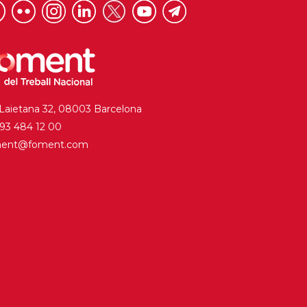
 Laietana 32, 08003 Barcelona
. 93 484 12 00
ment@foment.com