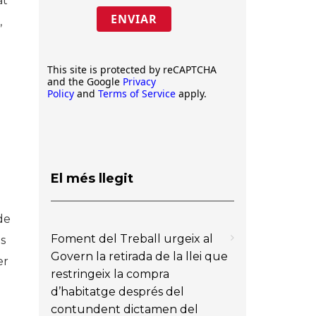
at
ENVIAR
,
This site is protected by reCAPTCHA
and the Google
Privacy
Policy
and
Terms of Service
apply.
El més llegit
 de
Foment del Treball urgeix al
es
Govern la retirada de la llei que
er
restringeix la compra
d’habitatge després del
contundent dictamen del