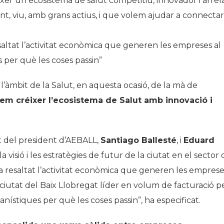
er un ecosistema de salut competitiu, innovador i arrel
ent, viu, amb grans actius, i que volem ajudar a connectar
altat l’activitat econòmica que generen les empreses al
s per què les coses passin”
’àmbit de la Salut, en aquesta ocasió, de la mà de
em créixer l’ecosistema de Salut amb innovació i
t del president d’AEBALL,
Santiago Ballesté
, i
Eduard
 visió i les estratègies de futur de la ciutat en el sector
ha resaltat l’activitat econòmica que generen les empres
a ciutat del Baix Llobregat líder en volum de facturació p
ístiques per què les coses passin”, ha especificat.