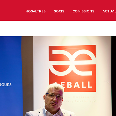
NOSALTRES
SOCIS
COMISSIONS
ACTUAL
Sobre nosaltres
Òrgans de Govern
Òrgans Consultius
Estructura Executiva
Institut d’Estudis Estrat
Societat Barcelonesa d’
Econòmics i Socials
Organitzacions territori
Organitzacions sectoria
Coneix més