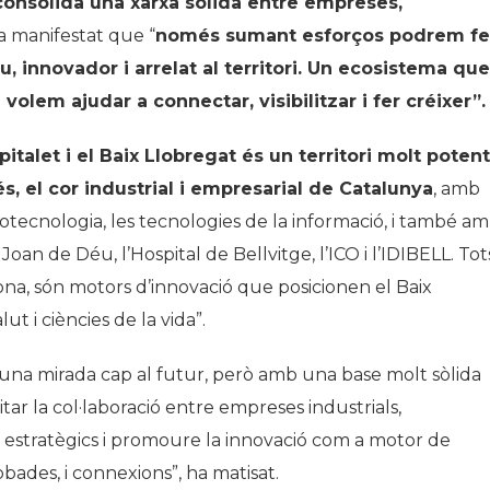
onsolida una xarxa sòlida entre empreses,
a manifestat que “
només sumant esforços podrem fe
, innovador i arrelat al territori. Un ecosistema que
 volem ajudar a connectar, visibilitzar i fer créixer”.
pitalet i el Baix Llobregat és un territori molt potent
 el cor industrial i empresarial de Catalunya
, amb
biotecnologia, les tecnologies de la informació, i també a
oan de Déu, l’Hospital de Bellvitge, l’ICO i l’IDIBELL. Tot
ona, són motors d’innovació que posicionen el Baix
ut i ciències de la vida”.
una mirada cap al futur, però amb una base molt sòlida
litar la col·laboració entre empreses industrials,
es estratègics i promoure la innovació com a motor de
bades, i connexions”, ha matisat.