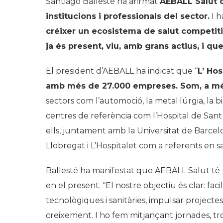
Santiago Ballesté ha afirmat
AEBALL Salut c
institucions i professionals del sector.
I h
créixer un ecosistema de salut competitiu
ja és present, viu, amb grans actius, i que
El president d’AEBALL ha indicat que “
L’ Hos
amb més de 27.000 empreses. Som, a més,
sectors com l’automoció, la metal·lúrgia, la 
centres de referència com l’Hospital de Sant J
ells, juntament amb la Universitat de Barcel
Llobregat i L’Hospitalet com a referents en sal
Ballesté ha manifestat que AEBALL Salut té 
en el present. “El nostre objectiu és clar: faci
tecnològiques i sanitàries, impulsar project
creixement. I ho fem mitjançant jornades, tro