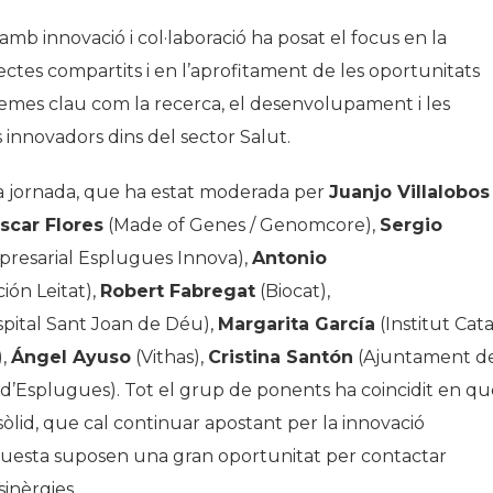
amb innovació i col·laboració
ha posat el focus en la
jectes compartits i en l’aprofitament de les oportunitats
temes clau com la recerca, el desenvolupament i les
innovadors dins del sector Salut.
la jornada, que ha estat moderada per
Juanjo Villalobos
scar Flores
(Made of Genes / Genomcore),
Sergio
mpresarial Esplugues Innova),
Antonio
ión Leitat),
Robert Fabregat
(Biocat),
pital Sant Joan de Déu),
Margarita García
(Institut Cata
),
Ángel Ayuso
(Vithas),
Cristina Santón
(Ajuntament d
’Esplugues). Tot el grup de ponents ha coincidit en qu
òlid, que cal continuar apostant per la innovació
 aquesta suposen una gran oportunitat per contactar
inèrgies.