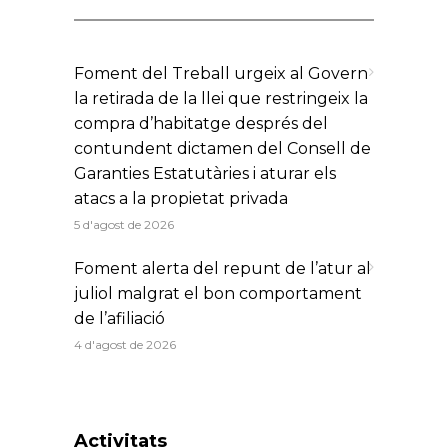
Foment del Treball urgeix al Govern
la retirada de la llei que restringeix la
compra d’habitatge després del
contundent dictamen del Consell de
Garanties Estatutàries i aturar els
atacs a la propietat privada
5 d'agost de 2026
Foment alerta del repunt de l’atur al
juliol malgrat el bon comportament
de l’afiliació
4 d'agost de 2026
Activitats