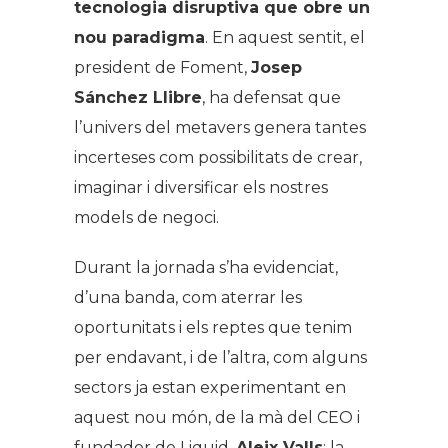
tecnologia disruptiva que obre un
nou paradigma
. En aquest sentit, el
president de Foment,
Josep
Sánchez Llibre
, ha defensat que
l’univers del metavers genera tantes
incerteses com possibilitats de crear,
imaginar i diversificar els nostres
models de negoci.
Durant la jornada s’ha evidenciat,
d’una banda, com aterrar les
oportunitats i els reptes que tenim
per endavant, i de l’altra, com alguns
sectors ja estan experimentant en
aquest nou món, de la mà del CEO i
fundador de Liquid,
Aleix Valls
; la