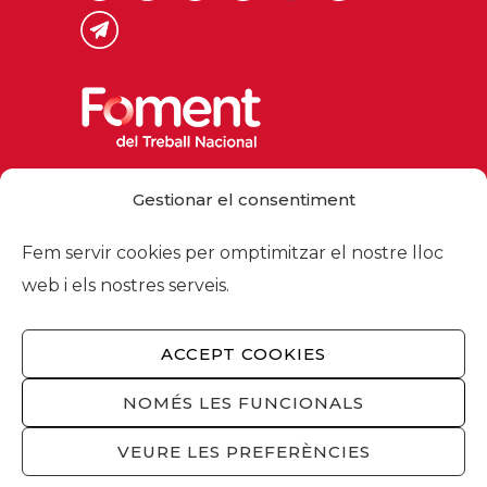
Via Laietana 32, 08003 Barcelona
Gestionar el consentiment
Tel. 93 484 12 00
foment@foment.com
Fem servir cookies per omptimitzar el nostre lloc
web i els nostres serveis.
ACCEPT COOKIES
© 2026 - Foment del Treball Nacional
Nosaltres
/
Associats
/
Comissions
/
NOMÉS LES FUNCIONALS
Actualitat
/
Serveis
/
Avís legal
/
Política de
privacitat
/
Política cookies
/
Privacitat
VEURE LES PREFERÈNCIES
xarxes socials