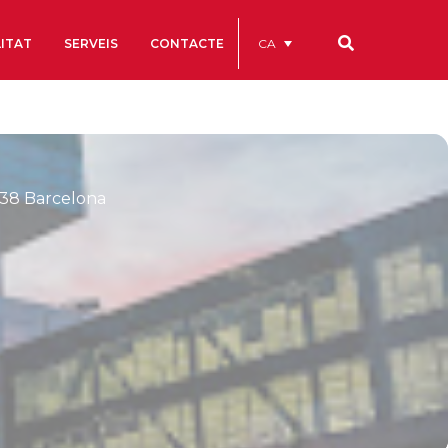
CA
ITAT
SERVEIS
CONTACTE
Els nostres codis
Comptes Anuals
038 Barcelona
Codi Ètic i de Bon Govern
Estatuts
ègics
Portal de la Transparència
Estudis
als
ls