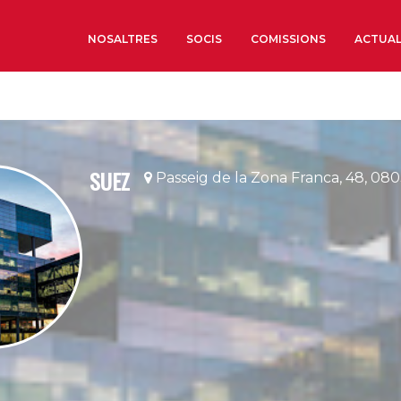
NOSALTRES
SOCIS
COMISSIONS
ACTUAL
Sobre nosaltres
Òrgans de Govern
SUEZ
Passeig de la Zona Franca, 48, 08
Òrgans Consultius
Estructura Executiva
Institut d’Estudis Estrat
Societat Barcelonesa d’
Econòmics i Socials
Organitzacions territori
Organitzacions sectoria
Coneix més