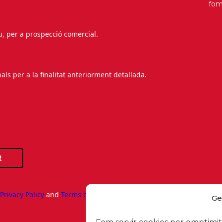
fo
au, per a prospecció comercial.
s per a la finalitat anteriorment detallada.
R
e
Privacy Policy
and
Terms of Service
apply.
Ge