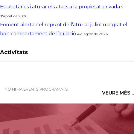
Estatutàries i aturar els atacs a la propietat privada
5
d'agost de 2026
Foment alerta del repunt de l’atur al juliol malgrat el
bon comportament de l’afiliació
4 d'agost de 2026
Activitats
NO HI HA EVENTS PROGRAMATS
VEURE MÉS...