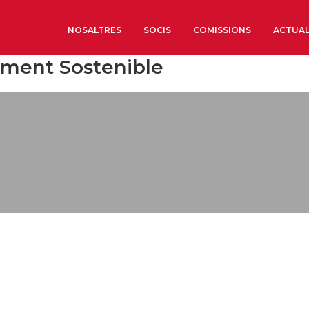
NOSALTRES
SOCIS
COMISSIONS
ACTUAL
ament Sostenible
Sobre nosaltres
Òrgans de Govern
Òrgans Consultius
Estructura Executiva
Institut d’Estudis Estrat
Societat Barcelonesa d’
Econòmics i Socials
Organitzacions territori
Organitzacions sectoria
Coneix més