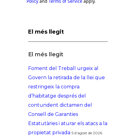
Policy
and
Terms of Service
apply.
El més llegit
El més llegit
Foment del Treball urgeix al
Govern la retirada de la llei que
restringeix la compra
d’habitatge després del
contundent dictamen del
Consell de Garanties
Estatutàries i aturar els atacs a la
propietat privada
5 d'agost de 2026