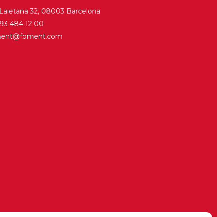
 Laietana 32, 08003 Barcelona
. 93 484 12 00
ment@foment.com