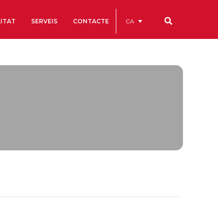
CA
ITAT
SERVEIS
CONTACTE
Els nostres codis
Comptes Anuals
Codi Ètic i de Bon Govern
Estatuts
ègics
Portal de la Transparència
Estudis
als
ls