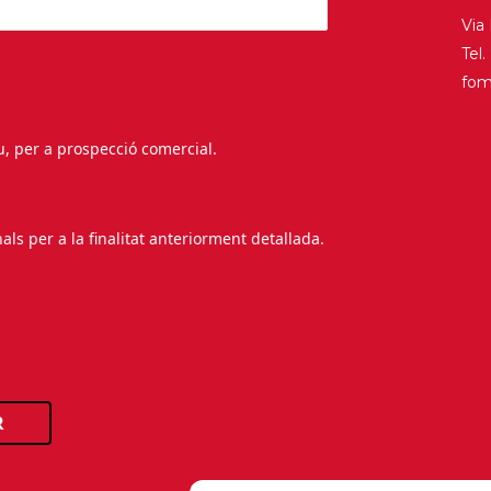
Via
Tel
fo
au, per a prospecció comercial.
s per a la finalitat anteriorment detallada.
R