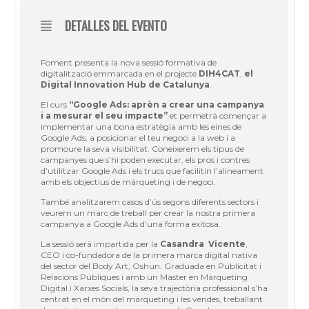
DETALLES DEL EVENTO
Foment presenta la nova sessió formativa de
digitalització emmarcada en el projecte
DIH4CAT
,
el
Digital Innovation Hub de Catalunya
.
El curs
“Google Ads: aprèn a crear una campanya
i a mesurar el seu impacte”
et permetrà començar a
implementar una bona estratègia amb les eines de
Google Ads, a posicionar el teu negoci a la web i a
promoure la seva visibilitat. Coneixerem els tipus de
campanyes que s’hi poden executar, els pros i contres
d’utilitzar Google Ads i els trucs que facilitin l’alineament
amb els objectius de màrqueting i de negoci.
També analitzarem casos d’ús segons diferents sectors i
veurem un marc de treball per crear la nostra primera
campanya a Google Ads d’una forma exitosa.
La sessió serà impartida per la
Casandra Vicente
,
CEO i co-fundadora de la primera marca digital nativa
del sector del Body Art, Oshun. Graduada en Publicitat i
Relacions Públiques i amb un Màster en Màrqueting
Digital i Xarxes Socials, la seva trajectòria professional s’ha
centrat en el món del màrqueting i les vendes, treballant