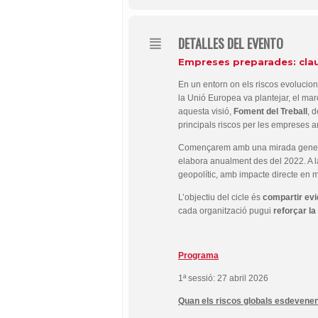
DETALLES DEL EVENTO
Empreses preparades: claus
En un entorn on els riscos evolucione
la Unió Europea va plantejar, el ma
aquesta visió,
Foment del Treball
, d
principals riscos per les empreses 
Començarem amb una mirada general a
elabora anualment des del 2022. A la
geopolític, amb impacte directe en 
L’objectiu del cicle és
compartir evi
cada organització pugui
reforçar la
Programa
1ª sessió: 27 abril 2026
Quan els riscos globals esdevenen r