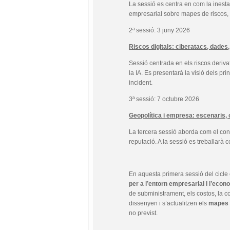
La sessió es centra en com la inesta
empresarial sobre mapes de riscos, 
2ª sessió: 3 juny 2026
Riscos digitals: ciberatacs, dades, 
Sessió centrada en els riscos deriva
la IA. Es presentarà la visió dels p
incident.
3ª sessió: 7 octubre 2026
Geopolítica i empresa: escenaris,
La tercera sessió aborda com el conte
reputació. A la sessió es treballarà 
En aquesta primera sessió del cicle
per a l’entorn empresarial i l’econ
de subministrament, els costos, la com
dissenyen i s’actualitzen els
mapes 
no previst.