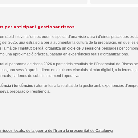
 per anticipar i gestionar riscos
n ràpid i sovint s’entrecreuen, disposar d’una visió clara i d’eines pràctiques és cl
rç del 2025, una estratègia per a augmentar la cultura de la preparació, en què le
e la mà de l’
Institut Cerdà
, organitza un
cicle de 3 sessions
pensades per combina
amb una aproximació pràctica, basada en experiències reals d’organitzacions.
l panorama de riscos 2026 a partir dels resultats de l’Observatori de Riscos per
 segona sessió aprofundirem en els riscos vinculats al món digital i, a la tercera, 
mercats, cadenes de subministrament i operativa.
dència i tendències
i aterrar-les a la realitat de la gestió amb experiències d’emp
 seva preparació i resiliència
.
iscos locals: de la guerra de l’Iran a la prosperitat de Catalunya