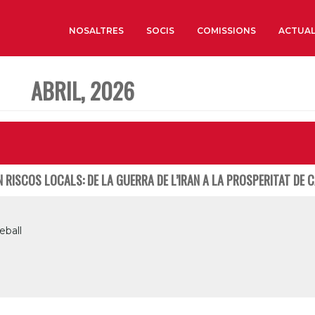
NOSALTRES
SOCIS
COMISSIONS
ACTUAL
ABRIL, 2026
Sobre nosaltres
Òrgans de Govern
Òrgans Consultius
Estructura Executiva
 RISCOS LOCALS: DE LA GUERRA DE L’IRAN A LA PROSPERITAT DE 
Institut d’Estudis Estrat
Societat Barcelonesa d’
Econòmics i Socials
eball
Organitzacions territori
Organitzacions sectoria
Coneix més