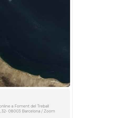
 online a Foment del Treball
a, 32- 08003 Barcelona / Zoom