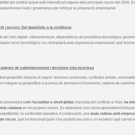
bilitat del context actual està intensificant alguns dels principals riscos del 202
experiències reals i governança per reforçar la preparació empresarial.
IA i tercers. Del diagnòstic a la resiliència
ts del món digital: ciberamenaces, dependència de proveïdors tecnològics, governan
rincipals riscos tecnològics i es contrastarà amb experiència empresarial: què funci
 cadenes de subministrament i decisions sota incertesa
xt geopolític impacta el negoci: tensions comercials, conflictes armats, vulnerabilit
com integrar la geopolítica a la presa de decisions d’inversions, cadena de subminist
 es presentarà
com l’actualitat a nivell global
, marcada pel conflicte a l’Iran,
ha int
omia catalana
en els propers mesos. Es repassarà com riscos aparentment llunyan
petitivitat i la continuïtat operativa. A continuació, una
taula rodona amb empres
de riscos
, què ha funcionat quan s’ha produït una crisi o un incident i què canvia 