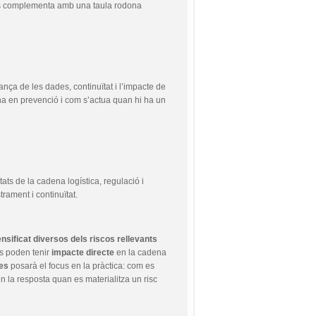
6. Es complementa amb una taula rodona
ça de les dades, continuïtat i l’impacte de
ona en prevenció i com s’actua quan hi ha un
ats de la cadena logística, regulació i
rament i continuïtat.
ensificat diversos dels riscos rellevants
s poden tenir
impacte directe
en la cadena
es
posarà el focus en la pràctica: com es
en la resposta quan es materialitza un risc