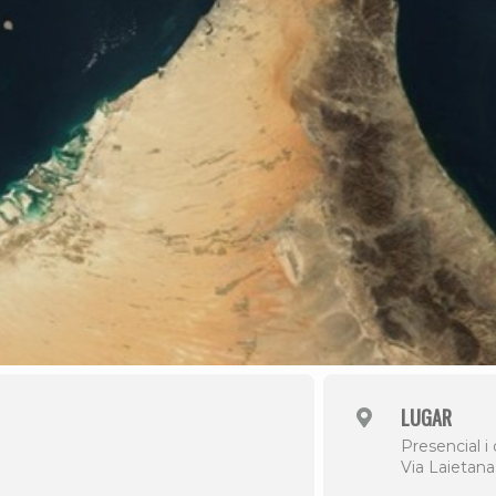
LUGAR
Presencial i
Via Laietan