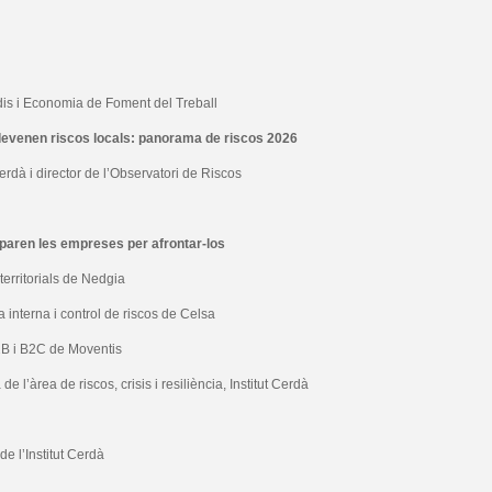
udis i Economia de Foment del Treball
sdevenen riscos locals: panorama de riscos 2026
 Cerdà i director de l’Observatori de Riscos
eparen les empreses per afrontar-los
 territorials de Nedgia
a interna i control de riscos de Celsa
 B2B i B2C de Moventis
a de l’àrea de riscos, crisis i resiliència, Institut Cerdà
de l’Institut Cerdà