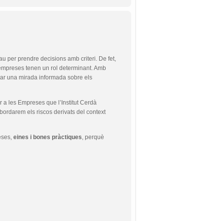
au per prendre decisions amb criteri. De fet,
s empreses tenen un rol determinant. Amb
r una mirada informada sobre els
 a les Empreses que l’Institut Cerdà
abordarem els riscos derivats del context
reses,
eines i bones pràctiques
, perquè