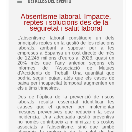
DETALLES DEL EVENTO
Absentisme laboral. Impacte,
reptes i solucions des de la
seguretat i salut laboral
L’absentisme laboral constitueix un dels
principals reptes en la gestió de les relacions
laborals, arribant a suposar per a les
empreses a Espanya un cost directe de més
de 12.245 milions d’euros al 2023, quasi un
20% més que l’any anterior, segons els
informes de l’Associació de Mútues
d’Accidents de Treball. Una quantitat que
podria seguir pujant atès que els casos de
baixa per incapacitat temporal augmenten en
els últims trimestres.
Des de l’òptica de la prevenció de riscos
laborals resulta essencial identificar les
causes que el generen per implementar
mesures preventives que redueixin la seva
incidència. Una adequada gestió preventiva
no només contribueix a minimitzar els costos
associats a l’absentisme, sinó que també
afavoreix la protecció de la salut de les