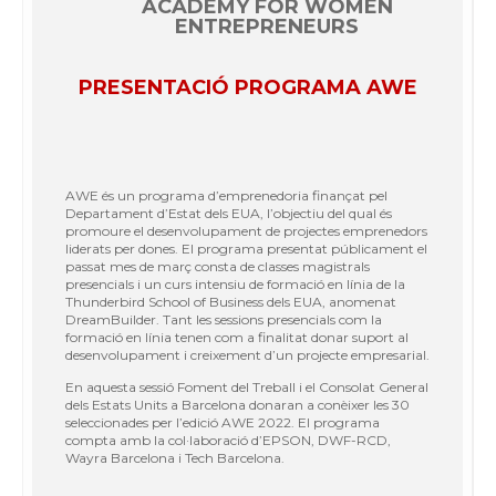
ACADEMY FOR WOMEN
ENTREPRENEURS
PRESENTACIÓ PROGRAMA AWE
AWE és un programa d’emprenedoria finançat pel
Departament d’Estat dels EUA, l’objectiu del qual és
promoure el desenvolupament de projectes emprenedors
liderats per dones. El programa presentat públicament el
passat mes de març consta de classes magistrals
presencials i un curs intensiu de formació en línia de la
Thunderbird School of Business dels EUA, anomenat
DreamBuilder. Tant les sessions presencials com la
formació en línia tenen com a finalitat donar suport al
desenvolupament i creixement d’un projecte empresarial.
En aquesta sessió Foment del Treball i el Consolat General
dels Estats Units a Barcelona donaran a conèixer les 30
seleccionades per l’edició AWE 2022. El programa
compta amb la col·laboració d’EPSON, DWF-RCD,
Wayra Barcelona i Tech Barcelona.