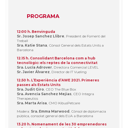
PROGRAMA
12:00 h. Benvinguda
Sr. Josep Sanchez Llibre
, President de Foment del
Treball
Sra. Katie Stana
, Cònsol General dels Estats Units a
Barcelona
12.15 h. Consolidant Barcelona com a hub
tecnològic: els reptes de la connectivitat
Sra. Lucía Adrover
, Directora Comercial LEVEL
Sr. Javier Álvarez
, Director de IT Vueling
12.50 h. L’Experiència d’AWE 2021. Primeres
passes als Estats Units
Sra. Judit Giro
, CEO The Blue Box
Sra. Avencia Sanchez Mejias
, CEO Integra
Therapeutics
Sra. Marta Arisa
, CMO KibusPetcare
Modera:
Sra. Emma Marwood
, Cònsol de diplomacia
pública, consolat general dels EUA a Barcelona
13.20 h. Nomenament de les 30 emprenedores