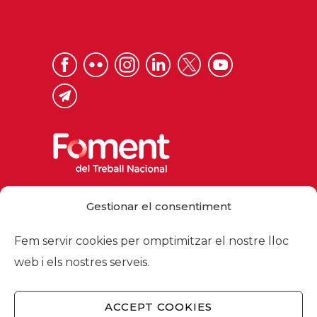
Via Laietana 32, 08003 Barcelona
Gestionar el consentiment
Tel. 93 484 12 00
foment@foment.com
Fem servir cookies per omptimitzar el nostre lloc
web i els nostres serveis.
ACCEPT COOKIES
© 2026 - Foment del Treball Nacional