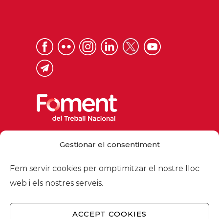
Via Laietana 32, 08003 Barcelona
Gestionar el consentiment
Tel. 93 484 12 00
foment@foment.com
Fem servir cookies per omptimitzar el nostre lloc
web i els nostres serveis.
ACCEPT COOKIES
© 2026 - Foment del Treball Nacional