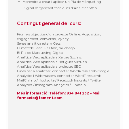
Aprendre a crear i aplicar un Pla de Màrqueting
Digital mitjançant tècniques d’Analítica Web
Contingut general del curs:
Fixar els objectius d’un projecte Online: Acquisition,
engagement, conversio, loyalty
Sense analítica estem Cecs
El mètode Lean: Fail fast, fail cheap.
El Pla de Màrqueting Digital
Analítica Web aplicada a Xarxes Socials.
Analítica Web aplicada a Botigues Virtuals
Analítica Web aplicada a projectes SEO
Eines per a analitzar: connectar WordPress amb Google
Analytics i Webmasters, connectar WordPress amb
MailChimp / Hootsuite / Facebook Insights / Twitter
Analytics / Instagram Analytics / LinkedIn
Més informació: Telèfon: 934 841 232 – Mail:
formacio@foment.com