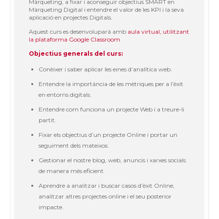
Màrqueting, a fixar i aconseguir objectius SMART en
Màrqueting Digital i entendre el valor de les KPI i la seva
aplicació en projectes Digitals.
Aquest curs es desenvoluparà amb
aula virtual, utilitzant
la plataforma Google Classroom
Objectius generals del curs:
Conèixer i saber aplicar les eines d’analítica web.
Entendre la importància de les mètriques per a l’èxit
en entorns digitals.
Entendre com funciona un projecte Web i a treure-li
partit.
Fixar els objectius d’un projecte Online i portar un
seguiment dels mateixos.
Gestionar el nostre blog, web, anuncis i xarxes socials
de manera més eficient
Aprendre a analitzar i buscar casos d’èxit Online,
analitzar altres projectes online i el seu posterior
impacte.