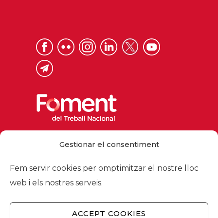
Via Laietana 32, 08003 Barcelona
Gestionar el consentiment
Tel. 93 484 12 00
foment@foment.com
Fem servir cookies per omptimitzar el nostre lloc
web i els nostres serveis.
ACCEPT COOKIES
© 2026 - Foment del Treball Nacional