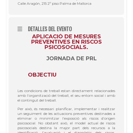
Calle Aragón, 215 2º piso Palma de Mallorca
DETALLES DEL EVENTO
APLICACIÓ DE MESURES
PREVENTIVES EN RISCOS
PSICOSOCIALS.
JORNADA DE PRL
OBJECTIU
Les condicions de treball estan directament relacionades
amb l’organització del treball, el seu entorn social i amb
el contingut del treball.
Per això, és necessari planificar, implementar i realitzar
un seguiment de les actuacions preventives destinades a
eliminar o minimitzar l’exposició als riscos d’origen
psicosocial. No obstant això, el model actual de riscos
psicosocials destina la major part dels recursos a la
identificació, l’avaluació i el diagnòstic dels riscos,