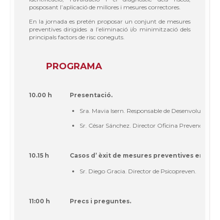
posposant l’aplicació de millores i mesures correctores.
En la jornada es pretén proposar un conjunt de mesures
preventives dirigides a l’eliminació i/o minimització dels
principals factors de risc coneguts.
PROGRAMA
10.00 h
Presentació.
Sra. Mavia Isern. Responsable de Desenvolupament
Sr. César Sánchez. Director Oficina Prevenció Risc
10.15 h
Casos d’ èxit de mesures preventives en risco
Sr. Diego Gracia. Director de Psicopreven.
11:00 h
Precs i preguntes.