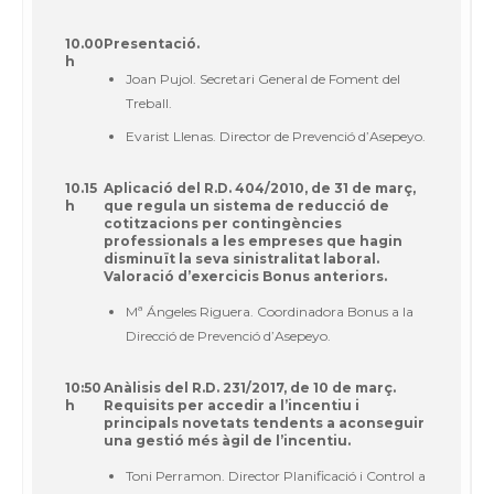
10.00
Presentació.
h
Joan Pujol. Secretari General de Foment del
Treball.
Evarist Llenas. Director de Prevenció d’Asepeyo.
10.15
Aplicació del R.D. 404/2010, de 31 de març,
h
que regula un sistema de reducció de
cotitzacions per contingències
professionals a les empreses que hagin
disminuït la seva sinistralitat laboral.
Valoració d’exercicis Bonus anteriors.
Mª Ángeles Riguera. Coordinadora Bonus a la
Direcció de Prevenció d’Asepeyo.
10:50
Anàlisis del R.D. 231/2017, de 10 de març.
h
Requisits per accedir a l’incentiu i
principals novetats tendents a aconseguir
una gestió més àgil de l’incentiu.
Toni Perramon. Director Planificació i Control a