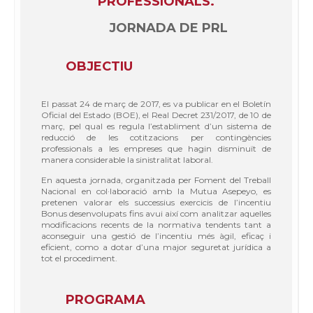
PROFESSIONALS.
JORNADA DE PRL
OBJECTIU
El passat 24 de març de 2017, es va publicar en el Boletín
Oficial del Estado (BOE), el Real Decret 231/2017, de 10 de
març, pel qual es regula l’establiment d’un sistema de
reducció de les cotitzacions per contingències
professionals a les empreses que hagin disminuït de
manera considerable la sinistralitat laboral.
En aquesta jornada, organitzada per Foment del Treball
Nacional en col·laboració amb la Mutua Asepeyo, es
pretenen valorar els successius exercicis de l’incentiu
Bonus desenvolupats fins avui així com analitzar aquelles
modificacions recents de la normativa tendents tant a
aconseguir una gestió de l’incentiu més àgil, eficaç i
eficient, como a dotar d’una major seguretat jurídica a
tot el procediment.
PROGRAMA