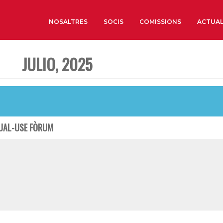
NOSALTRES
SOCIS
COMISSIONS
ACTUAL
JULIO, 2025
Sobre nosaltres
Òrgans de Govern
Òrgans Consultius
Estructura Executiva
DUAL-USE FÒRUM
Institut d’Estudis Estrat
Societat Barcelonesa d’
Econòmics i Socials
Organitzacions territori
Organitzacions sectoria
Coneix més