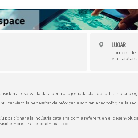
Història
Galeria de Presidents
Biblioteca Arxiu
Seu Social
LUGAR
Foment del 
Via Laietana
onviden a reservar la data per a una jornada clau per al futur tecnològ
t i canviant, la necessitat de reforçar la sobirania tecnològica, la segu
u posicionar a la indústria catalana com a referent en el desenvolup
 visió empresarial, econòmica i social.