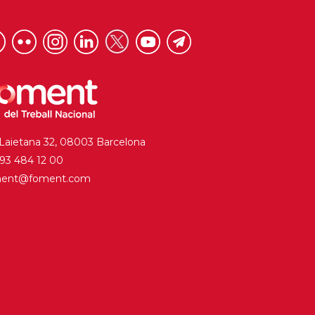
 Laietana 32, 08003 Barcelona
. 93 484 12 00
ment@foment.com