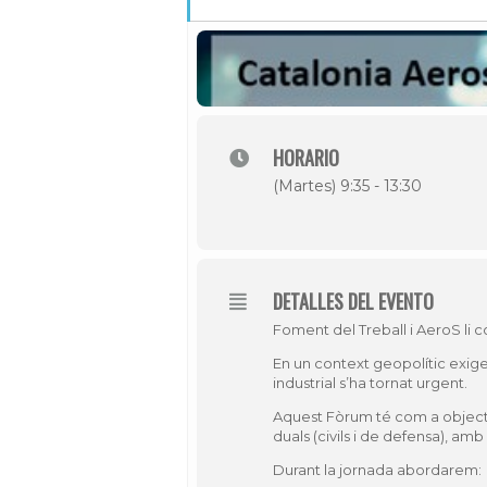
HORARIO
(Martes) 9:35 - 13:30
DETALLES DEL EVENTO
Foment del Treball i AeroS li c
En un context geopolític exigen
industrial s’ha tornat urgent.
Aquest Fòrum té com a objecti
duals (civils i de defensa), amb
Durant la jornada abordarem: