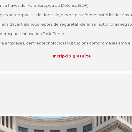
nt a través del Fons Europeu de Defensa (EDF)
ies aeroespacials de doble ús, des de plataformes satel·litàries fins a
talana davant els nous reptes de seguretat, defensa i autonomia estr
Aerospace Innovation Task-Force
r a empreses, centres tecnològics i institucions compromeses amb el 
Incripció gratuïta