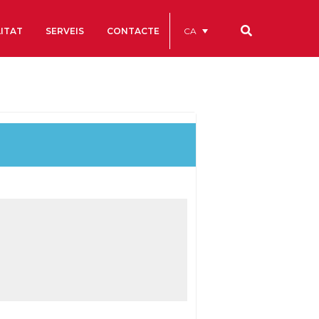
CA
ITAT
SERVEIS
CONTACTE
Els nostres codis
Comptes Anuals
Codi Ètic i de Bon Govern
Estatuts
ègics
Portal de la Transparència
Estudis
als
ls