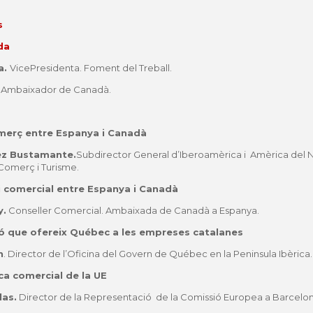
s
da
a.
VicePresidenta. Foment del Treball.
.
Ambaixador de Canadà.
merç entre Espanya i Canadà
ez Bustamante.
Subdirector General d’Iberoamèrica i Amèrica del N
, Comerç i Turisme.
i comercial entre Espanya i Canadà
y.
Conseller Comercial. Ambaixada de Canadà a Espanya.
ió que ofereix Québec a les empreses catalanes
n
. Director de l’Oficina del Govern de Québec en la Peninsula Ibèrica.
ica comercial de la UE
las.
Director de la Representació de la Comissió Europea a Barcelon