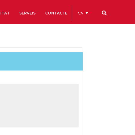
CA
ITAT
SERVEIS
CONTACTE
Els nostres codis
Comptes Anuals
Codi Ètic i de Bon Govern
Estatuts
ègics
Portal de la Transparència
Estudis
als
ls