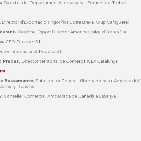
a
. Director del Departament Internacional. Foment del Treball.
.
Director d’Exportació. Frigorifics Costa Brava. Grup Cañigueral.
leurant.
Regional Export Director Americas. Miguel Torres S.A.
do.
CEO. Tecalum S.L.
ctor Internacional. Pedelta S.L.
io Pradas.
Director territorial de Comerç i ICEX Catalunya.
ura
hez Bustamante.
Subdirector General d’Iberoamèrica i Amèrica del 
, Comerç i Turisme.
y.
Conseller Comercial. Ambaixada de Canadà a Espanya.