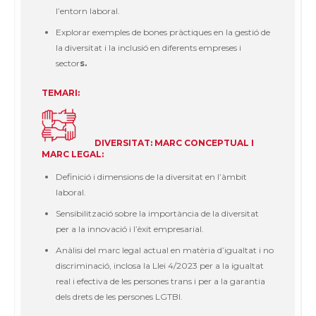
l’entorn laboral.
Explorar exemples de bones pràctiques en la gestió de
la diversitat i la inclusió en diferents empreses i
sector
s.
TEMARI:
DIVERSITAT: MARC CONCEPTUAL I
MARC LEGAL:
Definició i dimensions de la diversitat en l’àmbit
laboral.
Sensibilització sobre la importància de la diversitat
per a la innovació i l’èxit empresarial.
Anàlisi del marc legal actual en matèria d’igualtat i no
discriminació, inclosa la Llei 4/2023 per a la igualtat
real i efectiva de les persones trans i per a la garantia
dels drets de les persones LGTBI.