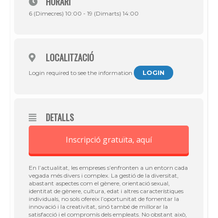
HORARI
6 (Dimecres) 10:00 - 19 (Dimarts) 14:00
LOCALITZACIÓ
LOGIN
Login required to see the information
DETALLS
Inscripció gratuïta, aquí
En l’actualitat, les empreses s’enfronten a un entorn cada
vegada més divers i complex. La gestió de la diversitat,
abastant aspectes com el gènere, orientació sexual,
identitat de gènere, cultura, edat i altres característiques
individuals, no sols ofereix l’oportunitat de fomentar la
innovació i la creativitat, sinó també de millorar la
satisfacció i el compromís dels empleats. No obstant això,