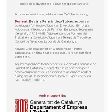
gestió de la diversitat i la igualtat d’oportunitats.
A totes les sessions se celebrarà un Cafè Networking
Ponent:
Beatriz Fernández-Tubau
, e
xperta en
polítiques i formació d’Igualtat, Diversitat i Empresa.
Advocada i Mediadora de Família i Empresa. Secretària
General d’AFAEMME. Representant de Foment del
Treball en la Comissió d’Igualtat i Temps de Treball del
Consell de Relacions Laborals de Catalunya.
Aquest Cicle està dividit en 3 sessions de 4 hores
cadascuna. En finalitzar el cicle es lliurarà un certificat
acreditatiu.
Aquestes jornades formen part dels Plans de Formació de
l’àmbit de Catalunya, adreçats a la capacitació per al
desenvolupament de les funcions relacionades amb el
diàleg social i la negociació col·lectiva. Expedient núm.
STC040/23/000002.