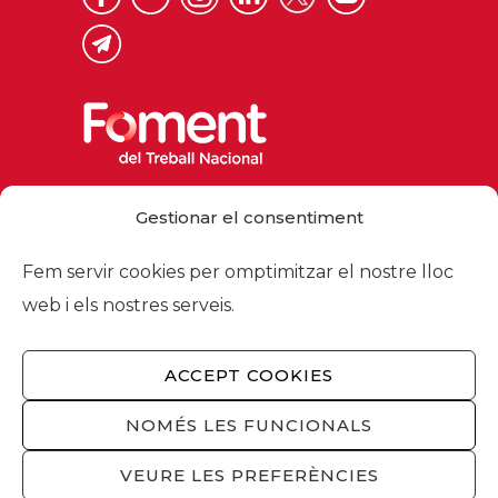
Via Laietana 32, 08003 Barcelona
Gestionar el consentiment
Tel. 93 484 12 00
foment@foment.com
Fem servir cookies per omptimitzar el nostre lloc
web i els nostres serveis.
ACCEPT COOKIES
© 2026 - Foment del Treball Nacional
Nosaltres
/
Associats
/
Comissions
/
NOMÉS LES FUNCIONALS
Actualitat
/
Serveis
/
Avís legal
/
Política de
privacitat
/
Política cookies
/
Privacitat
VEURE LES PREFERÈNCIES