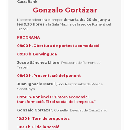
CaixaBank
Gonzalo Gortázar
L’acte se celebrarà el proper
dimarts dia 20 de juny a
les 9,30 hores
a la Sala Magna de la seu de Foment del
Treball.
PROGRAMA
09:00 h. Obertura de portes i acomodació
09:3
0 h. Benvinguda
Josep Sánchez Llibre,
President de Foment del
Treball
09:40 h. Presentació del ponent
Juan Ignacio Marull,
Soci Responsable de PwC a
Catalunya
09:50 h. Ponència:
“Entorn econòmic i
transformació. El rol social de l’empresa.”
Gonzalo Gortázar,
Conseller Delegat de CaixaBank
10:20 h. Torn de preguntes
10:30 h. Fi de la sessió