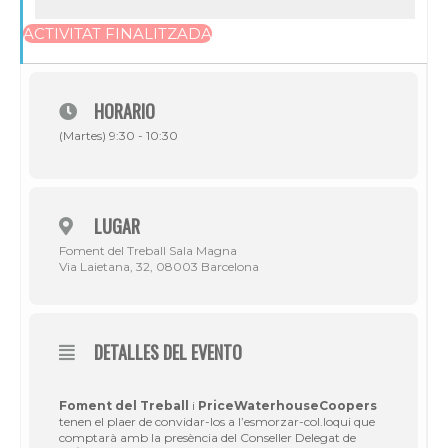
ACTIVITAT FINALITZADA
HORARIO
(Martes) 9:30 - 10:30
LUGAR
Foment del Treball Sala Magna
Via Laietana, 32, 08003 Barcelona
DETALLES DEL EVENTO
Foment del Treball
i
PriceWaterhouseCoopers
tenen el plaer de convidar-los a l’esmorzar-col.loqui que
comptarà amb la presència del Conseller Delegat de