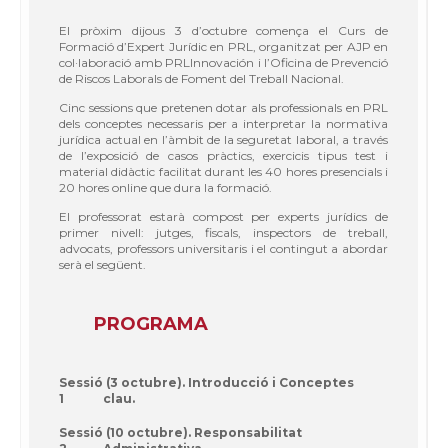
El pròxim dijous 3 d’octubre comença el Curs de
Formació d’Expert Jurídic en PRL, organitzat per AJP en
col·laboració amb PRLInnovación i l’Oficina de Prevenció
de Riscos Laborals de Foment del Treball Nacional.
Cinc sessions que pretenen dotar als professionals en PRL
dels conceptes necessaris per a interpretar la normativa
jurídica actual en l’àmbit de la seguretat laboral, a través
de l’exposició de casos pràctics, exercicis tipus test i
material didàctic facilitat durant les 40 hores presencials i
20 hores online que dura la formació.
El professorat estarà compost per experts jurídics de
primer nivell: jutges, fiscals, inspectors de treball,
advocats, professors universitaris i el contingut a abordar
serà el següent.
PROGRAMA
Sessió
(3 octubre). Introducció i Conceptes
1
clau.
Sessió
(10 octubre). Responsabilitat