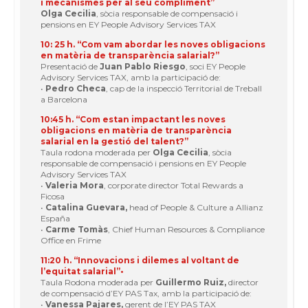
i mecanismes per al seu compliment”
Olga Cecilia
, sòcia responsable de compensació i
pensions en EY People Advisory Services TAX
10: 25 h. “Com vam abordar les noves obligacions
en matèria de transparència salarial?”
Presentació de
Juan Pablo Riesgo
, soci EY People
Advisory Services TAX, amb la participació de:
•
Pedro Checa
, cap de la inspecció Territorial de Treball
a Barcelona
10:45 h. “Com estan impactant les noves
obligacions en matèria de transparència
salarial en la gestió del talent?”
Taula rodona moderada per
Olga Cecilia
, sòcia
responsable de compensació i pensions en EY People
Advisory Services TAX
•
Valeria Mora
, corporate director Total Rewards a
Ficosa
•
Catalina Guevara,
head of People & Culture a Allianz
España
•
Carme Tomàs
, Chief Human Resources & Compliance
Office en Frime
11:20 h. “Innovacions i dilemes al voltant de
l’equitat salarial”•
Taula Rodona moderada per
Guillermo Ruiz,
director
de compensació d’EY PAS Tax, amb la participació de:
•
Vanessa Pajares,
gerent de l’EY PAS TAX