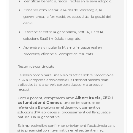
Identificar beneficis, riscos i reptes en la seva adopció.
Conèixer com liderar la IA des de l’estratègia, la
governança, la formació, els casos d’ús i la gestió del
canvi.
Diferenciar entre IA generalista, Soft IA, Hard IA,
solucions SaaS i mòduls integrats.
Aprendre a vincular la IA amb impacte real en
processos, eficiència i compte de resultats.
Resum de continguts
La sessió combinarà una visió pràctica sobre l’adopció de
la IA a l’empresa amb casos d’ús i demostracions reals
aplicades tant a serveis corporatius com a àrees de
negoci.
Com a ponent, comptarem amb
Albert Iruela, CEO i
cofundador d’Omnios
, una de les startups de
referència a Barcelona en el desenvolupament de
solucions d’IA aplicades al processament del llenguatge
natural i la IA generativa.
És imprescindible confirmar prèviament l’assistència tant
si és presencial com telemàtica en el següent enllaç: