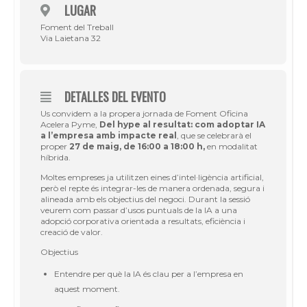
LUGAR
Foment del Treball
Via Laietana 32
DETALLES DEL EVENTO
Us convidem a la propera jornada de Foment Oficina
Acelera Pyme,
Del hype al resultat: com adoptar IA
a l’empresa amb impacte real
, que se celebrarà el
proper
27 de maig, de 16:00 a 18:00 h,
en modalitat
híbrida.
Moltes empreses ja utilitzen eines d’intel·ligència artificial,
però el repte és integrar-les de manera ordenada, segura i
alineada amb els objectius del negoci. Durant la sessió
veurem com passar d’usos puntuals de la IA a una
adopció corporativa orientada a resultats, eficiència i
creació de valor.
Objectius
Entendre per què la IA és clau per a l’empresa en
aquest moment.