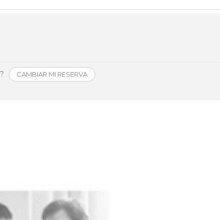
Història
Galeria de Presidents
Biblioteca Arxiu
Seu Social
o?
CAMBIAR MI RESERVA