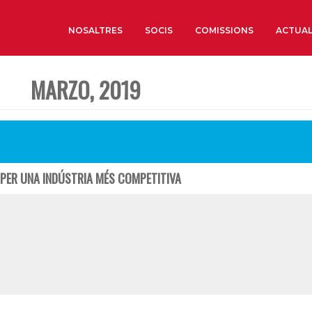
NOSALTRES
SOCIS
COMISSIONS
ACTUAL
MARZO, 2019
Sobre nosaltres
Òrgans de Govern
Òrgans Consultius
Estructura Executiva
PER UNA INDÚSTRIA MÉS COMPETITIVA
Institut d’Estudis Estrat
Societat Barcelonesa d’
Econòmics i Socials
Organitzacions territori
Organitzacions sectoria
Coneix més