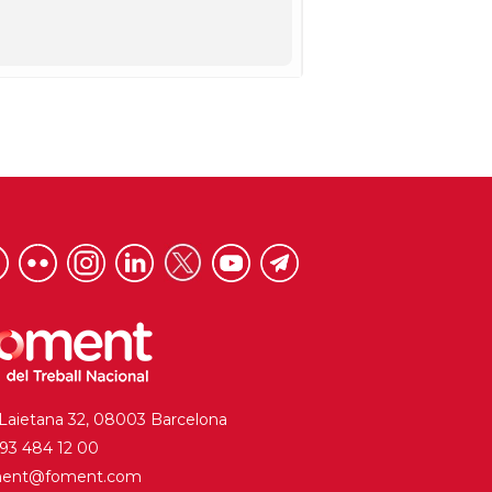
 Laietana 32, 08003 Barcelona
. 93 484 12 00
ment@foment.com