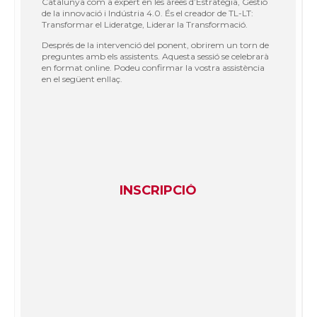
Catalunya com a expert en les àrees d’Estratègia, Gestió
de la innovació i Indústria 4.0. És el creador de TL-LT:
Transformar el Lideratge, Liderar la Transformació.
Després de la intervenció del ponent, obrirem un torn de
preguntes amb els assistents. Aquesta sessió se celebrarà
en format online. Podeu confirmar la vostra assistència
en el següent enllaç.
INSCRIPCIÓ