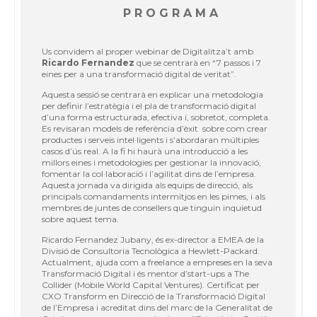
P R O G R A M A
Us convidem al proper webinar de Digitalitza’t amb
Ricardo Fernandez
que se centrarà en “7 passos i 7
eines per a una transformació digital de veritat”.
Aquesta sessió se centrarà en explicar una metodologia
per definir l’estratègia i el pla de transformació digital
d’una forma estructurada, efectiva i, sobretot, completa.
Es revisaran models de referència d’èxit sobre com crear
productes i serveis intel·ligents i s’abordaran múltiples
casos d’ús real. A la fi hi haurà una introducció a les
millors eines i metodologies per gestionar la innovació,
fomentar la col·laboració i l’agilitat dins de l’empresa.
Aquesta jornada va dirigida als equips de direcció, als
principals comandaments intermitjos en les pimes, i als
membres de juntes de consellers que tinguin inquietud
sobre aquest tema.
Ricardo Fernandez Jubany, és ex-director a EMEA de la
Divisió de Consultoria Tecnològica a Hewlett-Packard.
Actualment, ajuda com a freelance a empreses en la seva
Transformació Digital i és mentor d’start-ups a The
Collider (Mobile World Capital Ventures). Certificat per
CXO Transform en Direcció de la Transformació Digital
de l’Empresa i acreditat dins del marc de la Generalitat de