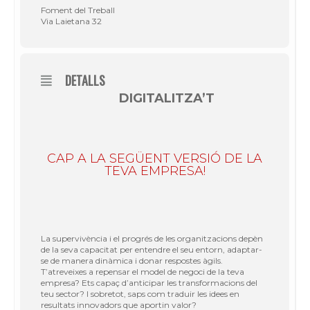
Foment del Treball
Via Laietana 32
DETALLS
DIGITALITZA’T
CAP A LA SEGÜENT VERSIÓ DE LA
TEVA EMPRESA!
La supervivència i el progrés de les organitzacions depèn
de la seva capacitat per entendre el seu entorn, adaptar-
se de manera dinàmica i donar respostes àgils.
T’atreveixes a repensar el model de negoci de la teva
empresa? Ets capaç d’anticipar les transformacions del
teu sector? I sobretot, saps com traduir les idees en
resultats innovadors que aportin valor?