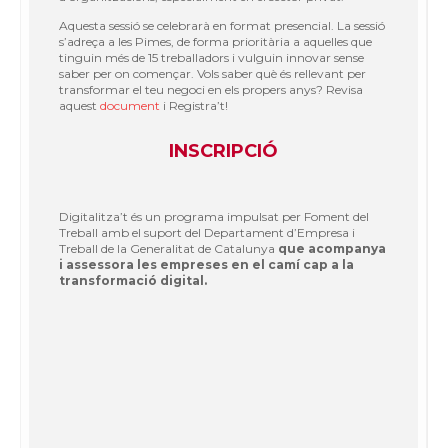
Aquesta sessió se celebrarà en format presencial. La sessió
s’adreça a les Pimes, de forma prioritària a aquelles que
tinguin més de 15 treballadors i vulguin innovar sense
saber per on començar. Vols saber què és rellevant per
transformar el teu negoci en els propers anys? Revisa
aquest
document
i Registra’t!
INSCRIPCIÓ
Digitalitza’t és un programa impulsat per Foment del
Treball amb el suport del Departament d’Empresa i
Treball de la Generalitat de Catalunya
que acompanya
i assessora les empreses en el camí cap a la
transformació digital.