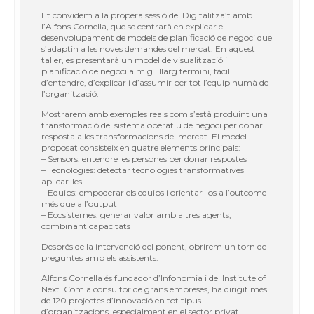
Et convidem a la propera sessió del Digitalitza’t amb
l’Alfons Cornella, que se centrarà en explicar el
desenvolupament de models de planificació de negoci que
s’adaptin a les noves demandes del mercat. En aquest
taller, es presentarà un model de visualització i
planificació de negoci a mig i llarg termini, fàcil
d’entendre, d’explicar i d’assumir per tot l’equip humà de
l’organització.
Mostrarem amb exemples reals com s’està produint una
transformació del sistema operatiu de negoci per donar
resposta a les transformacions del mercat. El model
proposat consisteix en quatre elements principals:
– Sensors: entendre les persones per donar respostes
– Tecnologies: detectar tecnologies transformatives i
aplicar-les
– Equips: empoderar els equips i orientar-los a l’outcome
més que a l’output
– Ecosistemes: generar valor amb altres agents,
combinant capacitats
Després de la intervenció del ponent, obrirem un torn de
preguntes amb els assistents.
Alfons Cornella és fundador d’Infonomia i del Institute of
Next. Com a consultor de grans empreses, ha dirigit més
de 120 projectes d’innovació en tot tipus
d’organitzacions, especialment en el sector privat.