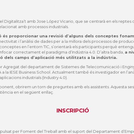
l Digitalitza’t amb Jose López Vicario, que se centrarà en els reptes de
elacionat amb processos industrials.
ió és proporcionar una revisió d’alguns dels conceptes fona
ectivitat i l’anàlisi de dades per a la millora dels processos de produ
onceptes en l’entorn TIC, s’orientarà els participants perquè enteng
’enfocar correctament el paradigma d’Indústria 4.0. D’altra banda,
a ni
ió dels camps d’aplicació més utilitzats a la indústria.
or Agregat del departament de Sistemes de Telecomunicació i Enginye
la IESE Business School. Actualment també és investigador en l’anàli
icacions industrials (Industry 4.0).
ponent, obrirem un torn de preguntes amb els assistents. Aquesta sess
stència en el següent enllaç.
INSCRIPCIÓ
mpulsat per Foment del Treball amb el suport del Departament d’Empre