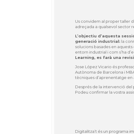
Us convidem al proper taller de
adreçada a qualsevol sector r
L’objectiu d’aquesta sess
generació industrial:
la conn
solucions basades en aquests c
entorn industrial i com s’ha d
Learning, es farà una revis
Jose López Vicario és profess
Autònoma de Barcelona i MBA a 
tècniques d’aprenentatge en apl
Després de la intervenció del 
Podeu confirmar la vostra assi
Digitalitza’t és un programa i