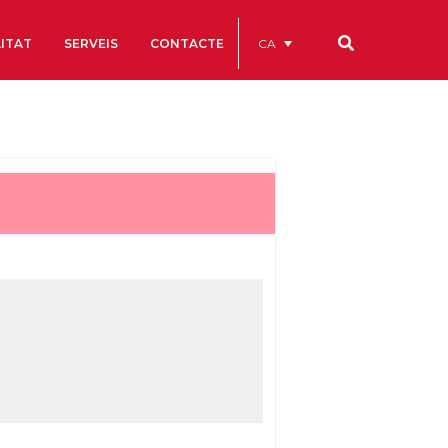
CA
ITAT
SERVEIS
CONTACTE
Els nostres codis
Comptes Anuals
Codi Ètic i de Bon Govern
Estatuts
ègics
Portal de la Transparència
Estudis
als
ls