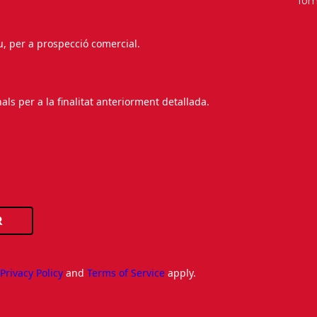
fo
au, per a prospecció comercial.
s per a la finalitat anteriorment detallada.
R
e
Privacy Policy
and
Terms of Service
apply.