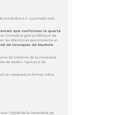
 la Indústria 4.0. La jornada està
mentals que conformen la quarta
cció. Donada la gran proliferació de
uin les diferències que presenta un
vell de tècniques de Machine
ria de Sistemes de la Universitat
si de dades i l’aplicació de
ió se celebrarà en format online.
sa i Treball de la Generalitat de