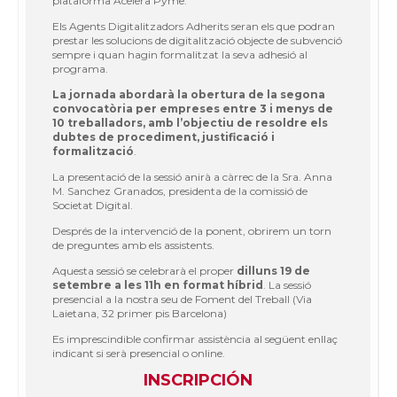
plataforma Acelera Pyme.
Els Agents Digitalitzadors Adherits seran els que podran
prestar les solucions de digitalització objecte de subvenció
sempre i quan hagin formalitzat la seva adhesió al
programa.
La jornada abordarà la obertura de la segona
convocatòria per empreses entre 3 i menys de
10 treballadors, amb l’objectiu de resoldre els
dubtes de procediment, justificació i
formalització
.
La presentació de la sessió anirà a càrrec de la Sra. Anna
M. Sanchez Granados, presidenta de la comissió de
Societat Digital.
Després de la intervenció de la ponent, obrirem un torn
de preguntes amb els assistents.
Aquesta sessió se celebrarà el proper
dilluns 19 de
setembre a les 11h en format híbrid
. La sessió
presencial a la nostra seu de Foment del Treball (Via
Laietana, 32 primer pis Barcelona)
Es imprescindible confirmar assistència al següent enllaç
indicant si serà presencial o online.
INSCRIPCIÓN