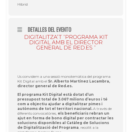
Híbrid
DETALLES DEL EVENTO
DIGITALITZA’T “PROGRAMA KIT
DIGITAL AMB EL DIRECTOR
GENERAL DE RED.ES “
Us convidem a una sessió monotemàtica del programa
Kit Digital amb el
Sr. Alberto Martínez Lacambra,
director general de Red.es.
El programa Kit Digital està dotat d’un
pressupost total de 3.067 milions d’euros i té
com a objectiu ajudar a digitalitzar pimes i
autònoms de tot el territori nacional.
A través de
diferents convocatòries,
els beneficiaris rebran un
ajut en forma de bono digital per contractar les
solucions disponibles al Catàleg de Solucions
de Digitalització del Programa
, recollit a la