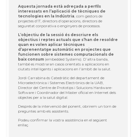
Aquesta jornada està adreçada a perfils
interessats en l’aplicació de tècniques de
tecnologies en la Indústria
, com gestors de
projectes d’IT, directors d’operacions, directors de
seguretat corporativa o enginyers de processos.
L’objectiu de la sessió és descriure els
objectius i reptes actuals que s’han de resoldre
quan es volen aplicar tècniques
d’aprenentatge automàtic en projectes que
funcionen sobre sistemes computacionals de
baix consum
(embedded Systems). D’altra banda,
també es mostraran casos orientats a aplicacions en
ciutats intel·ligents i aplicacions en l’àmbit de la salut.
Jordi Carrabina és Catedràtic del departament de
Microelectrònica i Sistemes Electrònics de la UAB,
Director del Centre de Prototips i Solucions Hardware-
Software i Coordinador del Màster oficial en Internet dels
objectes per a la salut digital.
Després de la intervenció del ponent, obrirem un torn de
preguntes amb els assistents.
Podeu confirmar la vostra assistència en el següent
enllaç.