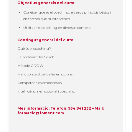
Objectius generals del curs:
Conèixer què és el coaching, els seus principis bàsics i
els factors que hi intervenen.
Utilitzar el coaching en diversos contexts
Contingut general del curs:
Què és el coaching?
La professió del Coach.
Mètode GROW
Marc conceptual de les emocions.
Competències emocionals.
Intel·ligència emocional i coaching
Més informació: Telèfon: 934 841 232 – Mail:
formacio@foment.com