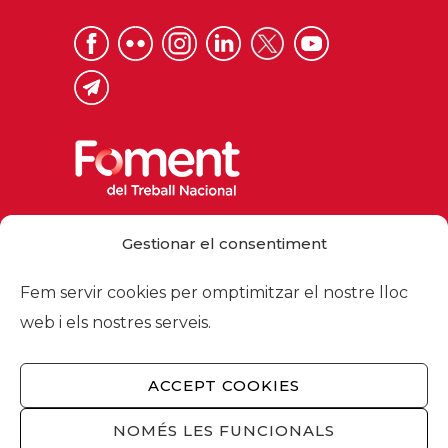
Via Laietana 32, 08003 Barcelona
Gestionar el consentiment
Tel. 93 484 12 00
foment@foment.com
Fem servir cookies per omptimitzar el nostre lloc
web i els nostres serveis.
ACCEPT COOKIES
© 2026 - Foment del Treball Nacional
Nosaltres
/
Associats
/
Comissions
/
NOMÉS LES FUNCIONALS
Actualitat
/
Serveis
/
Avís legal
/
Política de