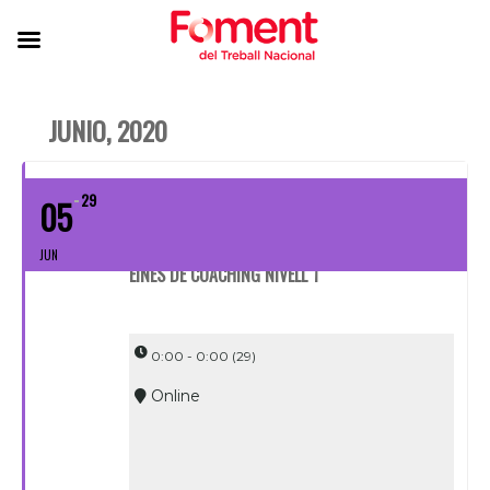
JUNIO, 2020
29
05
JUN
EINES DE COACHING NIVELL 1
0:00 - 0:00
(29)
Online