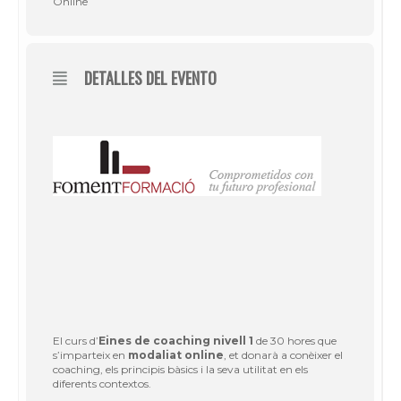
Online
DETALLES DEL EVENTO
El curs d’
Eines de coaching nivell 1
de 30 hores que
s’imparteix en
modaliat online
, et donarà a conèixer el
coaching, els principis bàsics i la seva utilitat en els
diferents contextos.