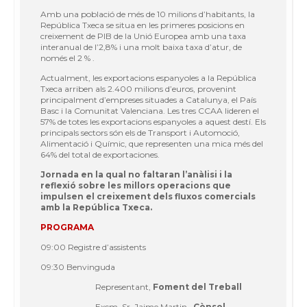
Amb una població de més de 10 milions d’habitants, la
República Txeca se situa en les primeres posicions en
creixement de PIB de la Unió Europea amb una taxa
interanual de l’2,8% i una molt baixa taxa d’atur, de
només el 2 % .
Actualment, les exportacions espanyoles a la República
Txeca arriben als 2.400 milions d’euros, provenint
principalment d’empreses situades a Catalunya, el País
Basc i la Comunitat Valenciana. Les tres CCAA lideren el
57% de totes les exportacions espanyoles a aquest destí. Els
principals sectors són els de Transport i Automoció,
Alimentació i Químic, que representen una mica més del
64% del total de exportaciones.
Jornada en la qual no faltaran l’anàlisi i la
reflexió sobre les millors operacions que
impulsen el creixement dels fluxos comercials
amb la República Txeca.
PROGRAMA
09:00 Registre d’assistents
09:30 Benvinguda
Representant,
Foment del Treball
Excm. Sr. Jaime Martin,
Cònsol