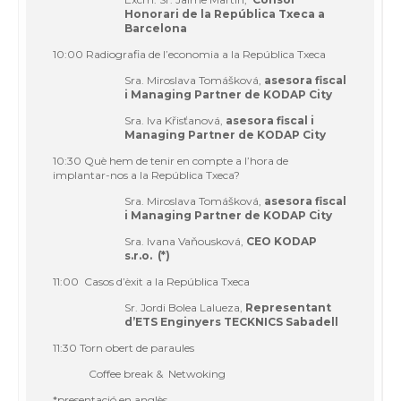
Honorari de la República Txeca a
Barcelona
10:00 Radiografia de l’economia a la República Txeca
Sra. Miroslava Tomášková,
asesora fiscal
i Managing Partner de KODAP City
Sra. Iva Křisťanová,
asesora fiscal i
Managing Partner de KODAP City
10:30 Què hem de tenir en compte a l’hora de
implantar-nos a la República Txeca?
Sra. Miroslava Tomášková,
asesora fiscal
i Managing Partner de KODAP City
Sra. Ivana Vaňousková,
CEO KODAP
s.r.o. (*)
11:00 Casos d’èxit a la República Txeca
Sr. Jordi Bolea Lalueza,
Representant
d’ETS Enginyers TECKNICS Sabadell
11:30 Torn obert de paraules
Coffee break & Netwoking
*presentació en anglès