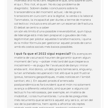
incertesa ara no és tant respecte el què, sinó sobre el com,
el qui i, fins i tot, el quan. No és cap problema de
diagnòstic. Sobren dades i conclusions sobre la
transcendència del moment actual, i de les grans
transicions en curs com ara la digital, la verda o la laboral.
Tanmateix, la incapacitat per durles a terme de manera
col·lectiva i inclusiva ens situen en un escenari de fractura.
El debat se centra a saber
on són els límits d’una possible irreversibilitat, quin tipus
de lideratge està més ben preparat o gaudeix de més
legitimitat per pilotar aquestes transformacions, i quina
és la millor fórmula per gestionar aquest procés de canvi
amb els costos socials més baixos possibles.
I què fa que el 2022 sigui especial?
Els avenços en
matèria de vacunació haurien de garantir que en algun
moment de l’any —potser més tard del que s’esperava
inicialment— es pugui fer l’avaluació de danys i mirar
endavant. Així doncs, un dels grans temes serà, enguany,
la tan anhelada recuperació i tot allò que la pot frustrar
(preus, tensions geopolítiques, males notícies en l’àmbit
sanitari, etc.). En aquest procés d’arrencada
postpandèmica es farà evident que el món no solament
avança a diferents velocitats, sinó que per a alguns col·
lectius hi ha retrocessos, per exemple, en matèria de
mobilitat, i crisis humanitàries. I una de les preguntes
més recurrents que se sentirà aquest any serà si, arran del
xoc de la pandèmia, hem après a afrontar els reptes
globals amb més anticipació, ambició i solidaritat.