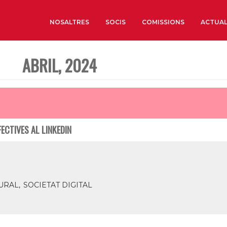
NOSALTRES
SOCIS
COMISSIONS
ACTUAL
ABRIL, 2024
Sobre nosaltres
Òrgans de Govern
Òrgans Consultius
Estructura Executiva
ECTIVES AL LINKEDIN
Institut d’Estudis Estrat
Societat Barcelonesa d’
Econòmics i Socials
Organitzacions territori
URAL,
SOCIETAT DIGITAL
Organitzacions sectoria
Coneix més