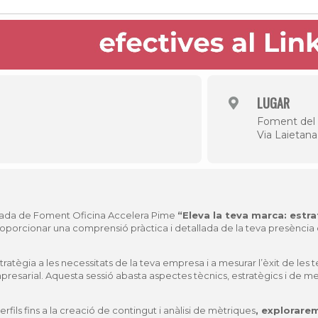
Història
Galeria de Presidents
Biblioteca Arxiu
Seu Social
LUGAR
Foment del 
Via Laietana
nada de Foment Oficina Accelera Pime
“Eleva la teva marca: estra
oporcionar una comprensió pràctica i detallada de la teva presència e
ratègia a les necessitats de la teva empresa i a mesurar l’èxit de les 
mpresarial. Aquesta sessió abasta aspectes tècnics, estratègics i de 
rfils fins a la creació de contingut i anàlisi de mètriques
, explorare