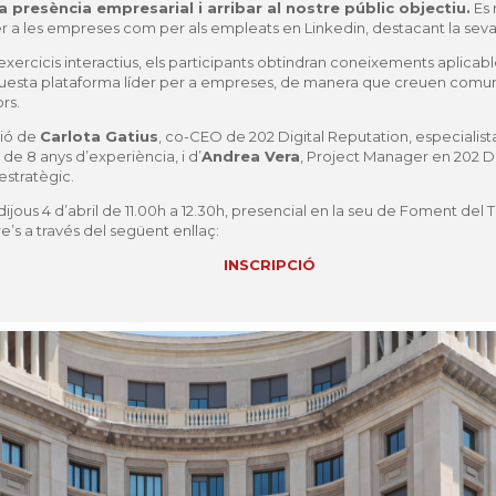
 presència empresarial i arribar al nostre públic objectiu.
Es 
per a les empreses com per als empleats en Linkedin, destacant la seva
xercicis interactius, els participants obtindran coneixements aplicables 
sta plataforma líder per a empreses, de manera que creuen comunitat
rs.
ió de
Carlota Gatius
, co-CEO de 202 Digital Reputation, especialista
de 8 anys d’experiència, i d’
Andrea Vera
, Project Manager en 202 D
estratègic.
ijous 4 d’abril de 11.00h a 12.30h, presencial en la seu de Foment del Tr
re’s a través del següent enllaç:
INSCRIPCIÓ