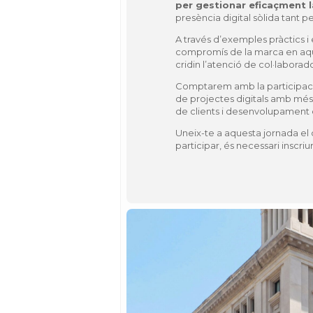
per gestionar eficaçment la
presència digital sòlida tant 
A través d’exemples pràctics i e
compromís de la marca en aque
cridin l’atenció de col·laborado
Comptarem amb la participac
de projectes digitals amb més 
de clients i desenvolupament 
Uneix-te a aquesta jornada el d
participar, és necessari inscriu