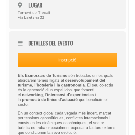
LUGAR
Foment del Treball
Via Laietana 32
DETALLES DEL EVENTO
Inscripció
Els Esmorzars de Turisme
són trobades en les quals
abordarem temes lligats al
desenvolupament del
turisme, l’hoteleria i la gastronomia
. El seu objectiu
és la generació d’un espai idoni que fomenti
el
networking
, l’
intercanvi d’experiències
i
la
promoció de línies d’actuació
que beneficiïn el
sector.
En un context global cada vegada més incert, marcat
per tensions geopolítiques, conflictes internacionals i
canvis en les dinàmiques econòmiques, el sector
turístic es troba especialment exposat a factors externs
que condicionen la seva evolució.