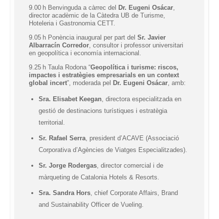
9.00 h Benvinguda a càrrec del
Dr. Eugeni Osácar
,
director acadèmic de la Càtedra UB de Turisme,
Hoteleria i Gastronomia CETT.
9.05 h Ponència inaugural per part del
Sr. Javier
Albarracín Corredor
, consultor i professor universitari
en geopolítica i economía internacional.
9.25 h Taula Rodona “
Geopolítica i turisme: riscos,
impactes i estratègies empresarials en un context
global incert
”, moderada pel
Dr. Eugeni Osácar
, amb:
Sra. Elisabet Keegan
, directora especialitzada en
gestió de destinacions turístiques i estratègia
territorial.
Sr. Rafael Serra
, president d’ACAVE (Associació
Corporativa d’Agències de Viatges Especialitzades).
Sr. Jorge Rodergas
, director comercial i de
màrqueting de Catalonia Hotels & Resorts.
Sra. Sandra Hors
, chief Corporate Affairs, Brand
and Sustainability Officer de Vueling.