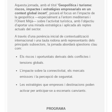
Aquesta jornada, amb el títol “
Geopolítica i turisme:
riscos, impactes i estratègies empresarials en un
context global incert
”, posarà el focus en l’impacte de
la geopolítica —especialment a l’entorn mediterrani i
l’Orient Mitjà— sobre l’activitat turística, amb l’objectiu
d’aportar una mirada estratègica i aplicada als reptes
actuals del sector.
A través d’una ponència inicial de contextualització
internacional i una taula rodona amb representants dels
principals subsectors, la jornada abordarà qüestions clau
com:
Els riscos i oportunitats derivats dels conflictes i
tensions globals.
L’impacte sobre la connectivitat, els mercats
emissors i la percepció de seguretat.
Les estratègies que empreses i destinacions poden
activar per anticipar-se a escenaris canviants.
PROGRAMA