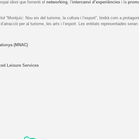
espai idoni que fomenti el
networking
, l’
intercanvi d’experiències
i la
promo
ol “Montjuïc: Nou eix del turisme, la cultura i l’esport”, tindrà com a protago
 d’atracció per al turisme, les arts i l’esport. Les entitats representades seran:
talunya (MNAC)
ced Leisure Services