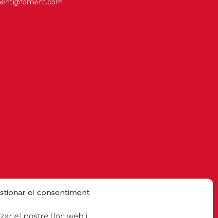
ment@foment.com
stionar el consentiment
ar el nostre lloc web i