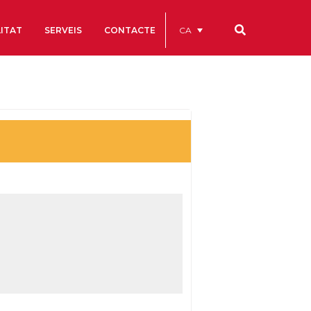
CA
ITAT
SERVEIS
CONTACTE
Els nostres codis
Comptes Anuals
Codi Ètic i de Bon Govern
Estatuts
ègics
Portal de la Transparència
Estudis
als
ls