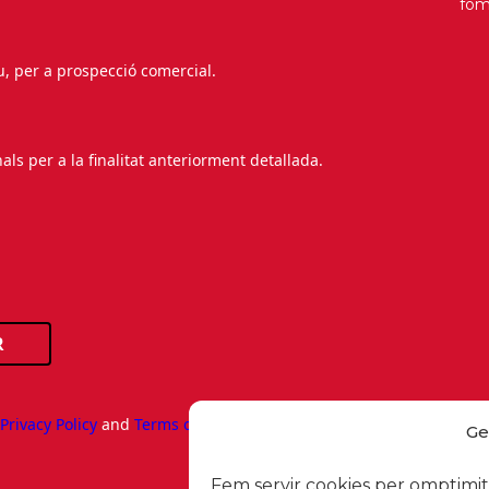
fo
au, per a prospecció comercial.
s per a la finalitat anteriorment detallada.
R
e
Privacy Policy
and
Terms of Service
apply.
Ge
Fem servir cookies per omptimitz