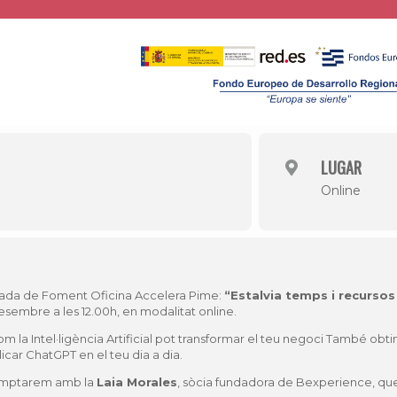
LUGAR
Online
nada de Foment Oficina Accelera Pime:
“Estalvia temps i recurso
esembre a les 12.00h, en modalitat online.
om la Intel·ligència Artificial pot transformar el teu negoci També obt
car ChatGPT en el teu dia a dia.
comptarem amb la
Laia Morales
, sòcia fundadora de Bexperience, que 