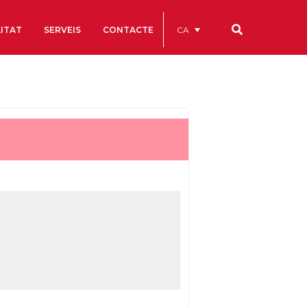
CA
ITAT
SERVEIS
CONTACTE
Els nostres codis
Comptes Anuals
Codi Ètic i de Bon Govern
Estatuts
ègics
Portal de la Transparència
Estudis
als
ls