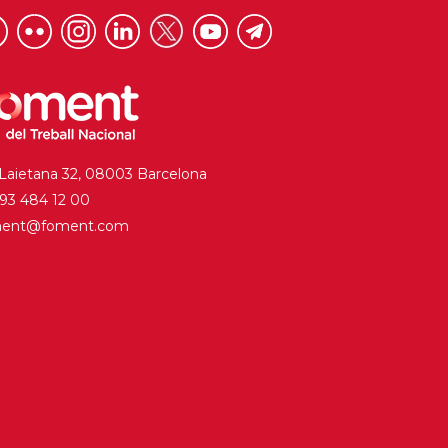
 Laietana 32, 08003 Barcelona
. 93 484 12 00
ment@foment.com