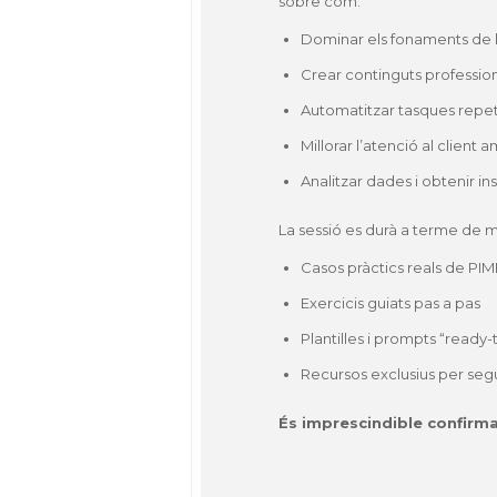
sobre com:
Dominar els fonaments de l
Crear continguts professiona
Automatitzar tasques repeti
Millorar l’atenció al client
Analitzar dades i obtenir in
La sessió es durà a terme de m
Casos pràctics reals de PI
Exercicis guiats pas a pas
Plantilles i prompts “ready-
Recursos exclusius per seg
És imprescindible confirma