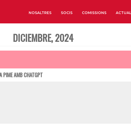
NOSALTRES
SOCIS
COMISSIONS
ACTUAL
DICIEMBRE, 2024
Sobre nosaltres
Òrgans de Govern
Òrgans Consultius
Estructura Executiva
VA PIME AMB CHATGPT
Institut d’Estudis Estrat
Societat Barcelonesa d’
Econòmics i Socials
Organitzacions territori
Organitzacions sectoria
Coneix més