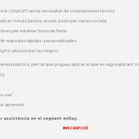
a IA i ChatGPT sense necessitat de coneixements tècnics
ls en minuts (textos, emails, posts per xarxes socials)
tives per estalviar hores de feina
 amb respostes ràpides i personalitzades
sights valuosos pel teu negoci
anera pràctica, per tal que pogueu aplicar el que es vagi explicant, m
MES
to-use”
uir aprenent
r assistència en el següent enllaç:
INSCRIPCIÓ