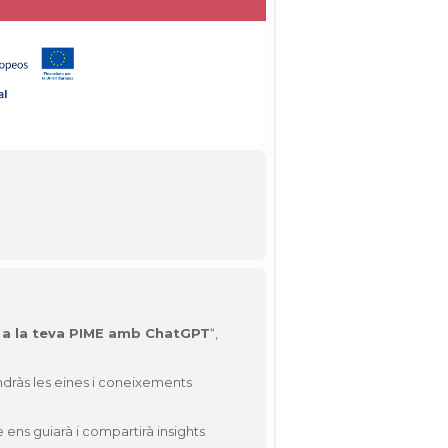
s a la teva PIME amb ChatGPT
“,
indràs les eines i coneixements
ens guiarà i compartirà insights