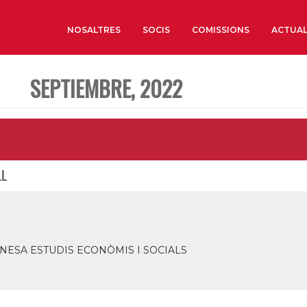
NOSALTRES
SOCIS
COMISSIONS
ACTUAL
SEPTIEMBRE, 2022
Sobre nosaltres
Òrgans de Govern
Òrgans Consultius
Estructura Executiva
LL
Institut d’Estudis Estrat
Societat Barcelonesa d’
Econòmics i Socials
Organitzacions territori
NESA ESTUDIS ECONÒMIS I SOCIALS
Organitzacions sectoria
Coneix més