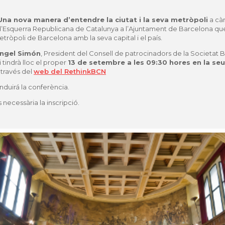
Una nova manera d’entendre la ciutat i la seva metròpoli
a cà
d’Esquerra Republicana de Catalunya a l’Ajuntament de Barcelona que 
etròpoli de Barcelona amb la seva capital i el país.
Ángel Simón
, President del Consell de patrocinadors de la Societat 
 tindrà lloc el proper
13 de setembre a les 09:30 hores en la se
 través del
web del RethinkBCN
nduirá la conferència.
 necessària la inscripció.