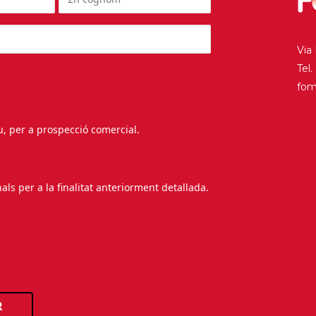
Via
Tel
fo
au, per a prospecció comercial.
s per a la finalitat anteriorment detallada.
R