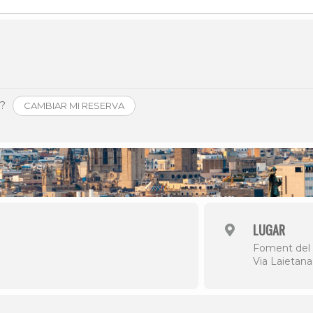
Història
Galeria de Presidents
Biblioteca Arxiu
Seu Social
o?
CAMBIAR MI RESERVA
LUGAR
Foment del 
Via Laietana