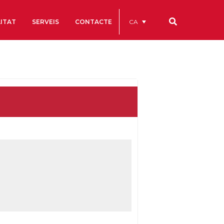
CA
ITAT
SERVEIS
CONTACTE
Els nostres codis
Comptes Anuals
Codi Ètic i de Bon Govern
Estatuts
ègics
Portal de la Transparència
Estudis
als
ls