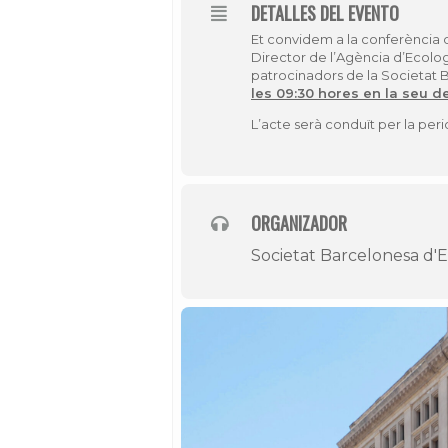
DETALLES DEL EVENTO
Et convidem a la confer
ència 
Director de l’Agència d’Ecolog
patrocinadors de la Societat B
les 09:30 hores en la seu d
L
’
acte ser
à condu
ï
t per la peri
ORGANIZADOR
Societat Barcelonesa d'E