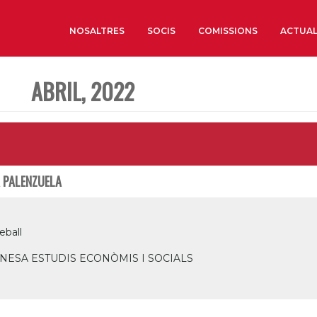
NOSALTRES
SOCIS
COMISSIONS
ACTUAL
ABRIL, 2022
Sobre nosaltres
Òrgans de Govern
Òrgans Consultius
Estructura Executiva
 PALENZUELA
Institut d’Estudis Estrat
Societat Barcelonesa d’
Econòmics i Socials
eball
Organitzacions territori
NESA ESTUDIS ECONÒMIS I SOCIALS
Organitzacions sectoria
Coneix més