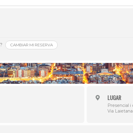
Història
Galeria de Presidents
Biblioteca Arxiu
Seu Social
o?
CAMBIAR MI RESERVA
LUGAR
Presencial i
Via Laietan