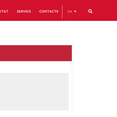
CA
ITAT
SERVEIS
CONTACTE
Els nostres codis
Comptes Anuals
Codi Ètic i de Bon Govern
Estatuts
ègics
Portal de la Transparència
Estudis
als
ls