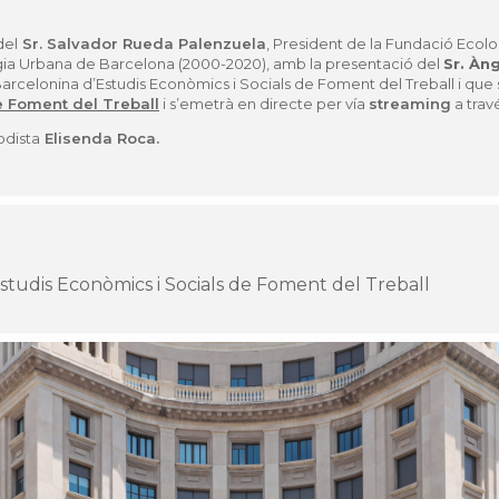
del
Sr. Salvador Rueda Palenzuela
,
President de la Fundaci
ó
Ecolo
i
a Urbana de Barcelona (2000-2020), amb la presentació del
Sr. Àn
arcelonina d’Estudis Econòmics i Socials de Foment del Treball i
que 
e Foment del Treball
i s’emetr
à
en directe per v
ía
streaming
a trav
odista
Elisenda Roca.
studis Econòmics i Socials de Foment del Treball