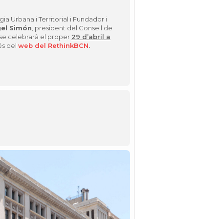
gi
a Urbana i Territorial i Fundador i
gel Simón
,
president del Consell de
se celebrar
à
el proper
29 d’abril
a
é
s del
web del RethinkBCN
.