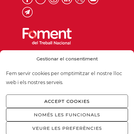
Via Laietana 32, 08003 Barcelona
Gestionar el consentiment
Tel. 93 484 12 00
foment@foment.com
Fem servir cookies per omptimitzar el nostre lloc
web i els nostres serveis.
ACCEPT COOKIES
© 2026 - Foment del Treball Nacional
Nosaltres
/
Associats
/
Comissions
/
NOMÉS LES FUNCIONALS
Actualitat
/
Serveis
/
Avís legal
/
Política de
privacitat
/
Política cookies
/
Privacitat
VEURE LES PREFERÈNCIES