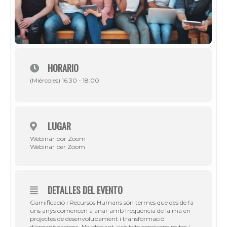
HORARIO
(Miércoles) 16:30 - 18:00
LUGAR
Webinar por Zoom
Webinar per Zoom
DETALLES DEL EVENTO
Gamificació i Recursos Humans són termes que des de fa
uns anys comencen a anar amb freqüència de la mà en
projectes de desenvolupament i transformació
d’organitzacions. No obstant això tots coneixem mites i