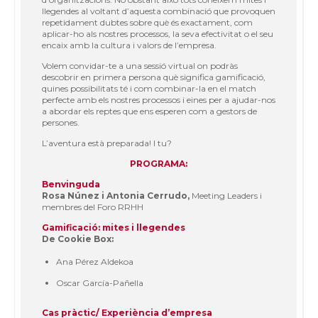
llegendes al voltant d’aquesta combinació que provoquen
repetidament dubtes sobre què és exactament, com
aplicar-ho als nostres processos, la seva efectivitat o el seu
encaix amb la cultura i valors de l’empresa.
Volem convidar-te a una sessió virtual on podràs
descobrir en primera persona què significa gamificació,
quines possibilitats té i com combinar-la en el match
perfecte amb els nostres processos i eines per a ajudar-nos
a abordar els reptes que ens esperen com a gestors de
persones.
L’aventura està preparada! I tu?
PROGRAMA:
Benvinguda
Rosa Núnez i Antonia Cerrudo,
Meeting Leaders i
membres del Foro RRHH
Gamificació: mites i llegendes
De Cookie Box:
Ana Pérez Aldekoa
Oscar García-Pañella
Cas pràctic/ Experiència d’empresa