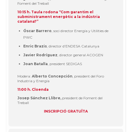
Foment del Treball
10:15 h.
Taula rodona “Com garantim el
subministrament energètic a la indústria
catalana?”
Óscar Barrero
, soci director Energía y Utilities de
PWC
Enric Brazis
, director d’ENDESA Catalunya
Javier Rodríguez
, director general ACOGEN
Joan Batalla
, president SEDIGAS
Modera:
Alberto Concepción
, president del Foro
Industria y Energía
11:00 h. Cloenda
Josep Sánchez Llibre,
president de Foment del
Treball
INSCRIPCIÓ GRATUÏTA