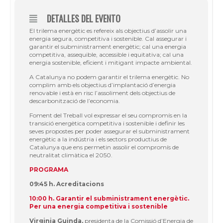
DETALLES DEL EVENTO
El trilema energètic es refereix als objectius d’assolir una
energia segura, competitiva i sostenible. Cal assegurar i
garantir el subministrament energètic; cal una energia
competitiva, assequible, accessible i equitativa; cal una
energia sostenible, eficient i mitigant impacte ambiental.
A Catalunya no podem garantir el trilema energètic. No
complim amb els objectius d’implantació d’energia
renovable i està en risc l’assoliment dels objectius de
descarbonització de l’economia.
Foment del Treball vol expressar el seu compromís en la
transició energètica competitiva i sostenible i definir les
seves propostes per poder assegurar el subministrament
energètic a la indústria i els sectors productius de
Catalunya que ens permetin assolir el compromís de
neutralitat climàtica el 2050.
PROGRAMA
09:45 h. Acreditacions
10:00 h. Garantir el subministrament energètic.
Per una energia competitiva i sostenible
Virginia Guinda,
presidenta de la Comissió d’Energia de