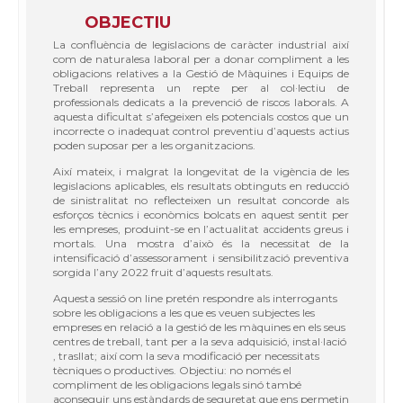
OBJECTIU
La confluència de legislacions de caràcter industrial així
com de naturalesa laboral per a donar compliment a les
obligacions relatives a la Gestió de Màquines i Equips de
Treball representa un repte per al col·lectiu de
professionals dedicats a la prevenció de riscos laborals. A
aquesta dificultat s’afegeixen els potencials costos que un
incorrecte o inadequat control preventiu d’aquests actius
poden suposar per a les organitzacions.
Així mateix, i malgrat la longevitat de la vigència de les
legislacions aplicables, els resultats obtinguts en reducció
de sinistralitat no reflecteixen un resultat concorde als
esforços tècnics i econòmics bolcats en aquest sentit per
les empreses, produint-se en l’actualitat accidents greus i
mortals. Una mostra d’això és la necessitat de la
intensificació d’assessorament i sensibilització preventiva
sorgida l’any 2022 fruit d’aquests resultats.
Aquesta sessió on line pretén respondre als interrogants
sobre les obligacions a les que es veuen subjectes les
empreses en relació a la gestió de les màquines en els seus
centres de treball, tant per a la seva adquisició, instal·lació
, trasllat; així com la seva modificació per necessitats
tècniques o productives. Objectiu: no només el
compliment de les obligacions legals sinó també
aconseguir uns estàndards de seguretat que ens permetin