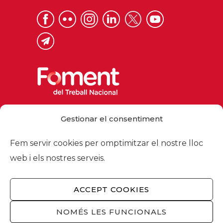
Via Laietana 32, 08003 Barcelona
Gestionar el consentiment
Tel. 93 484 12 00
foment@foment.com
Fem servir cookies per omptimitzar el nostre lloc
web i els nostres serveis.
ACCEPT COOKIES
© 2026 - Foment del Treball Nacional
Nosaltres
/
Associats
/
Comissions
/
NOMÉS LES FUNCIONALS
Actualitat
/
Serveis
/
Avís legal
/
Política de