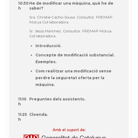
10:30
He de modificar una màquina, què he de
h
saber?
Sra. Christie Cacho-Sousa. Consultor. FREMAP
Mútua Col·laboradora.
Sr. Jesús Martínez. Consultor. FREMAP Mútua
Col·laboradora.
Introducció.
Concepte de modificació substancial.
Exemples.
Com realitzar una modificació sense
perdre la seguretat oferta per la
màquina.
11:10
Preguntes dels assistents.
h
11:25
Cloenda.
h