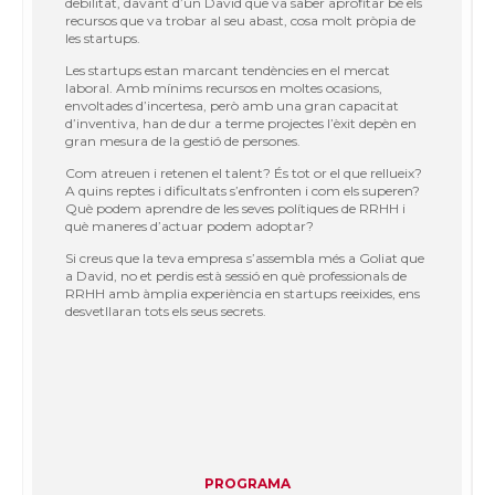
debilitat, davant d’un David que va saber aprofitar bé els
recursos que va trobar al seu abast, cosa molt pròpia de
les startups.
Les startups estan marcant tendències en el mercat
laboral. Amb mínims recursos en moltes ocasions,
envoltades d’incertesa, però amb una gran capacitat
d’inventiva, han de dur a terme projectes l’èxit depèn en
gran mesura de la gestió de persones.
Com atreuen i retenen el talent? És tot or el que rellueix?
A quins reptes i dificultats s’enfronten i com els superen?
Què podem aprendre de les seves polítiques de RRHH i
què maneres d’actuar podem adoptar?
Si creus que la teva empresa s’assembla més a Goliat que
a David, no et perdis està sessió en què professionals de
RRHH amb àmplia experiència en startups reeixides, ens
desvetllaran tots els seus secrets.
PROGRAMA