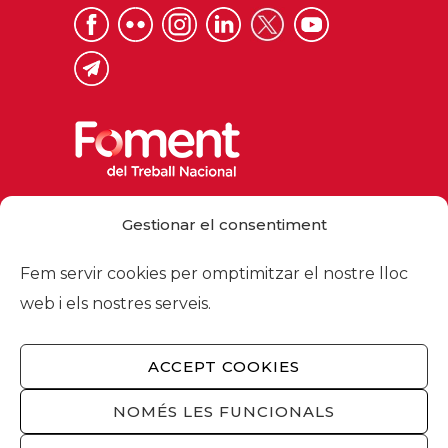
Via Laietana 32, 08003 Barcelona
Gestionar el consentiment
Tel. 93 484 12 00
foment@foment.com
Fem servir cookies per omptimitzar el nostre lloc
web i els nostres serveis.
ACCEPT COOKIES
© 2026 - Foment del Treball Nacional
Nosaltres
/
Associats
/
Comissions
/
NOMÉS LES FUNCIONALS
Actualitat
/
Serveis
/
Avís legal
/
Política de