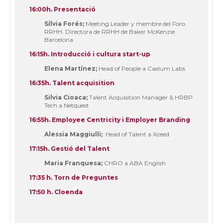
16:00h.
Presentació
Sílvia Forés;
Meeting Leader y membre del Foro
RRHH. Directora de RRHH de Baker McKenzie
Barcelona
16:15h. Introducció i cultura start-up
Elena Martínez;
Head of People a Caelum Labs
16:35h. Talent acquisition
Silvia Cioaca;
Talent Acquisition Manager & HRBP
Tech a Netquest
16:55h. Employee Centricity i Employer Branding
Alessia Maggiulli;
Head of Talent a Xceed
17:15h. Gestió del Talent
Maria Franquesa;
CHRO a ABA English
17:35 h.
Torn de Preguntes
17:50 h.
Cloenda