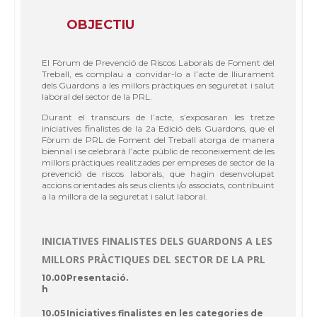
OBJECTIU
El Fòrum de Prevenció de Riscos Laborals de Foment del
Treball, es complau a convidar-lo a l’acte de lliurament
dels Guardons a les millors pràctiques en seguretat i salut
laboral del sector de la PRL.
Durant el transcurs de l’acte, s’exposaran les tretze
iniciatives finalistes de la 2a Edició dels Guardons, que el
Fòrum de PRL de Foment del Treball atorga de manera
biennal i se celebrarà l’acte públic de reconeixement de les
millors pràctiques realitzades per empreses de sector de la
prevenció de riscos laborals, que hagin desenvolupat
accions orientades als seus clients i/o associats, contribuint
a la millora de la seguretat i salut laboral.
INICIATIVES FINALISTES DELS GUARDONS A LES
MILLORS PRÀCTIQUES DEL SECTOR DE LA PRL
10.00
Presentació.
h
10.05
Iniciatives finalistes en les categories de