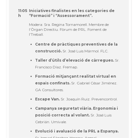
11:05
Iniciatives finalistes en les categories de
h
“Formació” i “Assessorament”.
Modera: Sra. Regina Tornamorell. Membre de
l’Òrgan Directiu. Fòrum de PRL. Foment de
l’Treball.
Centre de pràctiques preventives de la
construcció.
Sr. José Luis Mármol. FLC.
Taller d’útils d’elevació de càrregues.
Sr.
Francisco Díaz. Fremap.
Formació mitjançant realitat virtual en
espais confinats.
Sr. Gabriel César Jiménez.
GA Consultores.
Escape Van.
Sr. Joaquín Ruiz. Prevencontrol.
Campanya seguretat viària. Ergonomia i
posició correcta al volant.
Sr. José Luis
Cebrián. Umivale.
Evolució i avaluació de la PRL a Espanya.
Sr. Ismael Sánchez-Herrera. Aepsal.