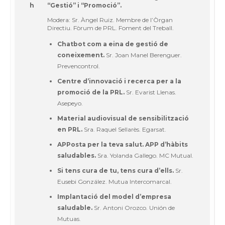
h
“Gestió” i “Promoció”.
Modera: Sr. Àngel Ruiz. Membre de l’Òrgan
Directiu. Fòrum de PRL. Foment del Treball.
Chatbot com a eina de gestió de
coneixement.
Sr. Joan Manel Berenguer.
Prevencontrol.
Centre d’innovació i recerca per a la
promoció de la PRL.
Sr. Evarist Llenas.
Asepeyo.
Material audiovisual de sensibilització
en PRL.
Sra. Raquel Sellarès. Egarsat.
APPosta per la teva salut. APP d’hàbits
saludables.
Sra. Yolanda Gallego. MC Mutual.
Si tens cura de tu, tens cura d’ells.
Sr.
Eusebi González. Mutua Intercomarcal.
Implantació del model d’empresa
saludable.
Sr. Antoni Orozco. Unión de
Mutuas.