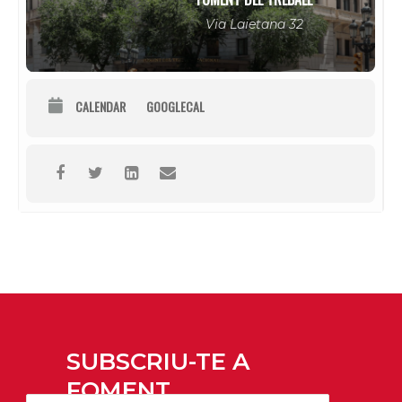
Via Laietana 32
CALENDAR
GOOGLECAL
SUBSCRIU-TE A
FOMENT