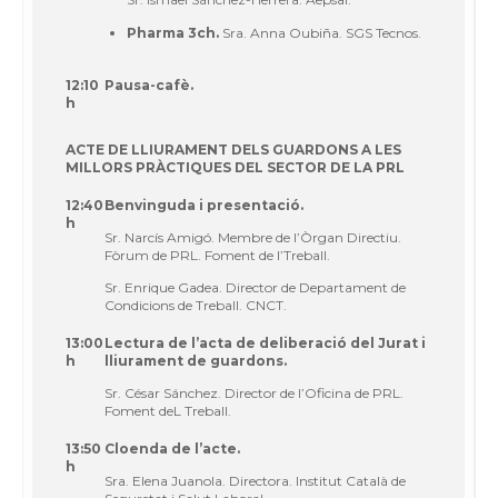
Pharma 3ch.
Sra. Anna Oubiña. SGS Tecnos.
12:10
Pausa-cafè.
h
ACTE DE LLIURAMENT DELS GUARDONS A LES
MILLORS PRÀCTIQUES DEL SECTOR DE LA PRL
12:40
Benvinguda i presentació.
h
Sr. Narcís Amigó. Membre de l’Òrgan Directiu.
Fòrum de PRL. Foment de l’Treball.
Sr. Enrique Gadea. Director de Departament de
Condicions de Treball. CNCT.
13:00
Lectura de l’acta de deliberació del Jurat i
h
lliurament de guardons.
Sr. César Sánchez. Director de l’Oficina de PRL.
Foment deL Treball.
13:50
Cloenda de l’acte.
h
Sra. Elena Juanola. Directora. Institut Català de